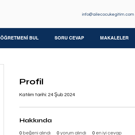
info@ailecocukegitim.com
M ÖĞRETMENİ BUL
SORU CEVAP
MAKALELER
Profil
Katılım tarihi: 24 Şub 2024
Hakkında
0
beğeni alındı
0
yorum alındı
0
en iyi cevap