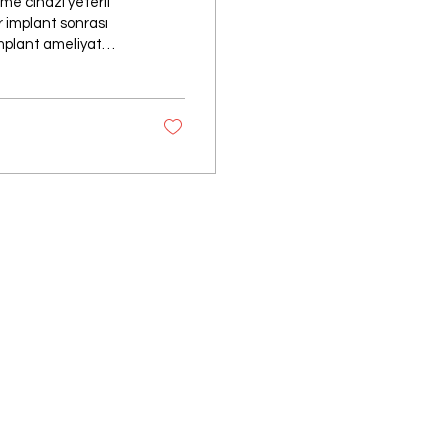
tme cihazı yeterli
r implant sonrası
implant ameliyat
 algı
 değerlendirmesi,
Kişisel Verilerin Korunması