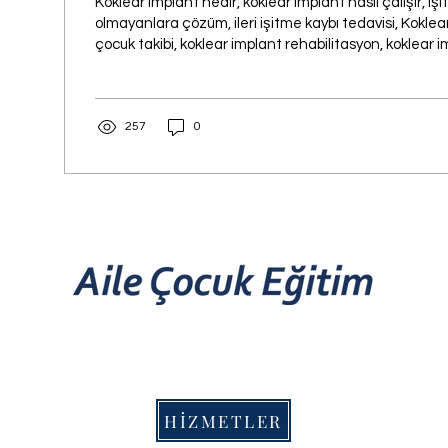
Koklear implant nedir, koklear implant nasıl çalışır, işi
olmayanlara çözüm, ileri işitme kaybı tedavisi, Koklea
çocuk takibi, koklear implant rehabilitasyon, koklear 
sonrası eğitim, pediatrik koklear implant süreci, İşitsel
basamakları,ÇİAT testi nedir, işitme kayıplı çocuk dil
odyolojik değerlendirme koklear implant.
257
0
Dervişoğlu Medya
HİZMETLER