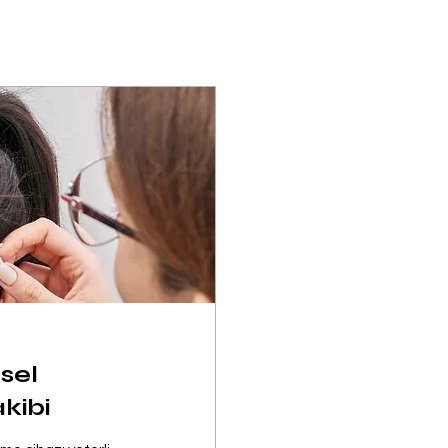
tsel
kibi