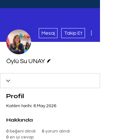
Diğer Eylemler
Mesaj
Takip Et
Yazar
Öylü Su UNAY
Profil
Katılım tarihi: 8 May 2026
Hakkında
0
beğeni alındı
0
yorum alındı
0
en iyi cevap