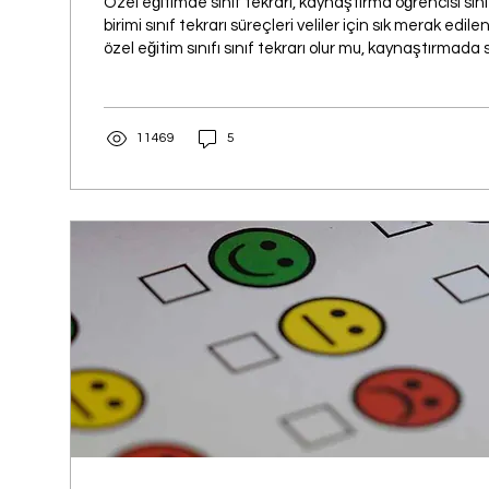
Özel eğitimde sınıf tekrarı, kaynaştırma öğrencisi sını
birimi sınıf tekrarı süreçleri veliler için sık merak edile
özel eğitim sınıfı sınıf tekrarı olur mu, kaynaştırmada sı
nelerdir, özel gereksinimli çocuk sınıf tekrarı hakkı nası
eğitim sınıf tekrarı hangi durumlarda uygulanır ve ka
sınıfta kalır mı? Tüm bu soruların yanıtlarını yazımızda b
11469
5