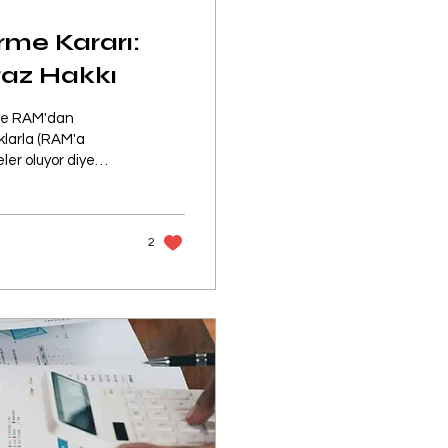
rme Kararı:
iraz Hakkı
r ve RAM'dan
klarla (RAM'a
ler oluyor diye
a ve RAM'da
rler. Çıkan özel
aydalanmanızı
2
lır veya