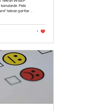
f tekrarı ve BEP
n konulardır. Peki
nıf tekrarı şartları
l işler? İlkokul özel
ynaştırma öğrencisi
ulabilirsiniz.
1