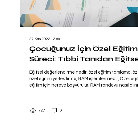
27 Kas 2022
∙
2
dk.
Çocuğunuz İçin Özel Eğiti
Süreci: Tıbbi Tanıdan Eğit
Eğitsel değerlendirme nedir, özel eğitim tanılama, öze
özel eğitim yerleştirme, RAM işlemleri nedir, Özel eğitim başvuru, özel
eğitim için nereye başvurulur, RAM randevu nasıl alını
yazımızda, özel eğitim ile ilgili merak ettiklerinizi sitem
727
0