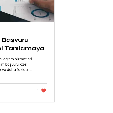
m Başvuru
sel Tanılamaya
l eğitim hizmetleri,
r ve daha fazlası bu
izde bulabilirsiniz.
1