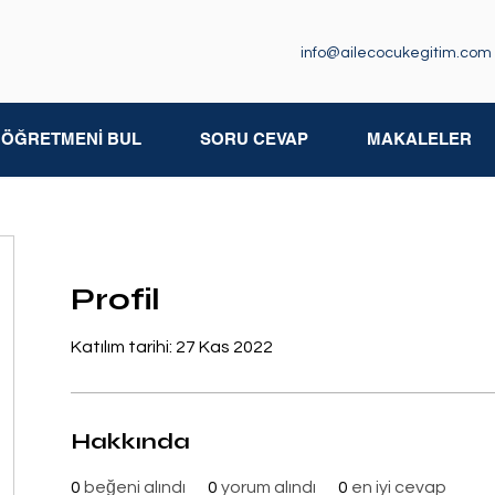
info@ailecocukegitim.com
M ÖĞRETMENİ BUL
SORU CEVAP
MAKALELER
Profil
Katılım tarihi: 27 Kas 2022
Hakkında
0
beğeni alındı
0
yorum alındı
0
en iyi cevap