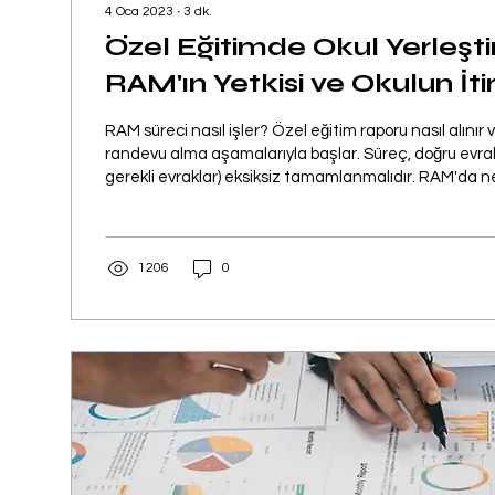
4 Oca 2023
∙
3
dk.
Özel Eğitimde Okul Yerleşti
RAM'ın Yetkisi ve Okulun İt
RAM süreci nasıl işler? Özel eğitim raporu nasıl alını
randevu alma aşamalarıyla başlar. Süreç, doğru evra
gerekli evraklar) eksiksiz tamamlanmalıdır. RAM'da ne
merak ediyorsanız, uzmanlar özel eğitimde tanılam
değerlendirme yaparak çocuğunuzun ihtiyaçlarını beli
eğitim raporu ne işe yarar? Eğitim hizmetlerinden f
1206
0
sağlar. Karara itiraz etmek için RAM'a itiraz nasıl yapı
kaynaştırma kararı itiraz süreçlerini ö