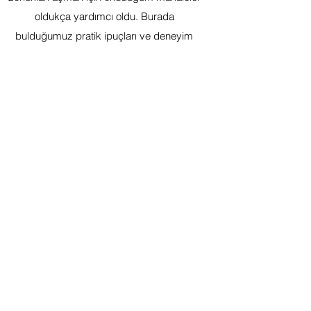
oldukça yardımcı oldu. Burada
bulduğumuz pratik ipuçları ve deneyim
paylaşımları, kızımızın iletişim becerilerini
desteklemede bize büyük yardımcı oldu.''
Volkan Topçu
''Kardeşimin özel eğitim ihtiyaçlarını
karşılamak için doğru kaynağı bulmamıza
yardımcı olan bu siteye minnettarız.
Buradaki detaylı içerikler ve kişisel
deneyimler, kardeşimizin eğitimine daha
etkili bir şekilde odaklanmamızı sağladı.''