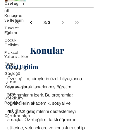
Özel Eğitim
Dil
Konuşma
ve İletişim
3
/
3
Tuvalet
Eğitimi
Çocuk
Gelişimi
Konular
Fiziksel
Yetersizlikler
Özgül
Özel Eğitim
Öğrenme
Güçlüğü
Özel eğitim, bireylerin özel ihtiyaçlarına
İşitme
uygun olarak tasarlanmış öğretim
Yetersizliği
Otizm
programlarını içerir. Bu programlar,
Spektrum
öğrencilerin akademik, sosyal ve
Bozukluğu
duygusal gelişimlerini desteklemeyi
Özel Eğitim
Öğretmenleri
amaçlar. Özel eğitim, farklı öğrenme
stillerine, yeteneklere ve zorluklara sahip