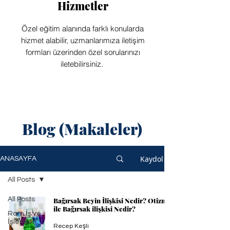
Hizmetler
Özel eğitim alanında farklı konularda
hizmet alabilir, uzmanlarımıza iletişim
formları üzerinden özel sorularınızı
iletebilirsiniz.
Blog (Makaleler)
Kaydol
ANASAYFA
All Posts
All Posts
Bağırsak Beyin İlişkisi Nedir? Otizm
ile Bağırsak ilişkisi Nedir?
Ram İş ve
İşlemleri
Recep Keşli