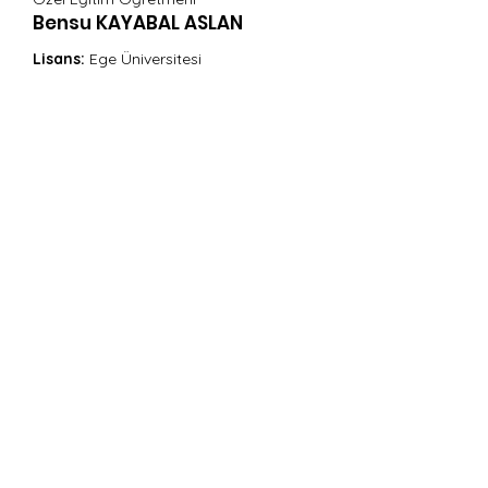
Bensu KAYABAL ASLAN
Lisans:
Ege Üniversitesi
ETEÇOM2
(Etkileşim Temelli Erken Çocukluk Müdahale Programı)
IVO-ODS
(Otizm Spektrum Bozukluğu Kapsamlı Değerlendirme
Seti)
Karşıyaka/
Bostanlı
0 505 705 27
38
© 2022 tüm hakları saklıdır.