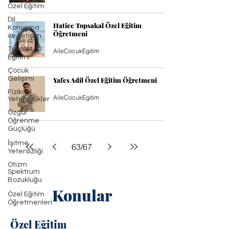
Özel Eğitim
Dil
Hatice Topsakal Özel Eğitim
Konuşma
Öğretmeni
ve İletişim
Tuvalet
AileCocukEgitim
Eğitimi
Çocuk
Gelişimi
Yafes Adil Özel Eğitim Öğretmeni
Fiziksel
AileCocukEgitim
Yetersizlikler
Özgül
Öğrenme
Güçlüğü
İşitme
63
/
67
Yetersizliği
Otizm
Spektrum
Bozukluğu
Konular
Özel Eğitim
Öğretmenleri
Özel Eğitim