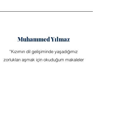
Muhammed Yılmaz
''Kızımın dil gelişiminde yaşadığımız
zorlukları aşmak için okuduğum makaleler
oldukça yardımcı oldu. Burada
bulduğumuz pratik ipuçları ve deneyim
paylaşımları, kızımızın iletişim becerilerini
desteklemede bize büyük yardımcı oldu.''