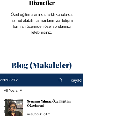
Hizmetler
Özel eğitim alanında farklı konularda
hizmet alabilir, uzmanlarımıza iletişim
formları üzerinden özel sorularınızı
iletebilirsiniz.
Blog (Makaleler)
Kaydol
ANASAYFA
All Posts
All Posts
Senanur Yılmaz Özel Eğitim
Öğretmeni
Ram İş ve
İşlemleri
AileCocukEgitim