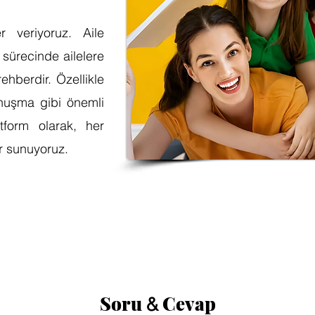
r veriyoruz. Aile
 sürecinde ailelere
hberdir. Özellikle
onuşma gibi önemli
tform olarak, her
er sunuyoruz.
Soru
Cevap
&