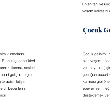
Erken tanı ve uygu
yaşam kalitesini
Çocuk Ge
işim kurmalarını
Çocuk gelişimi, 
. Bu süreç, sözcükleri
olan yaşam dönem
arını kullanma, sesleri
ve sosyal değişim
lerini geliştirme gibi
çocuğun beceri ka
 terapisi, iletişim
kurması gibi önem
 dil becerilerini
ebeveynlerin, eği
mdir.
desteklemek ve yö