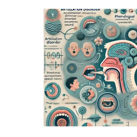
Özgül Öğrenme Güçlüğü
İşitme Yetersizliği
Otizm 