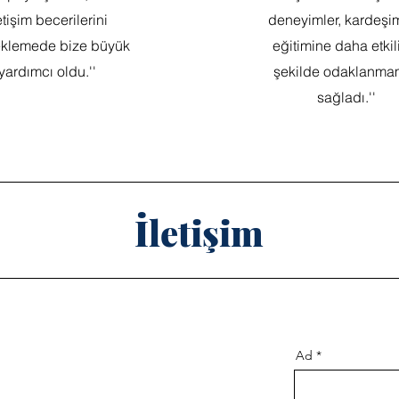
etişim becerilerini
deneyimler, kardeşi
eklemede bize büyük
eğitimine daha etkili
yardımcı oldu.''
şekilde odaklanma
sağladı.''
İletişim
Ad