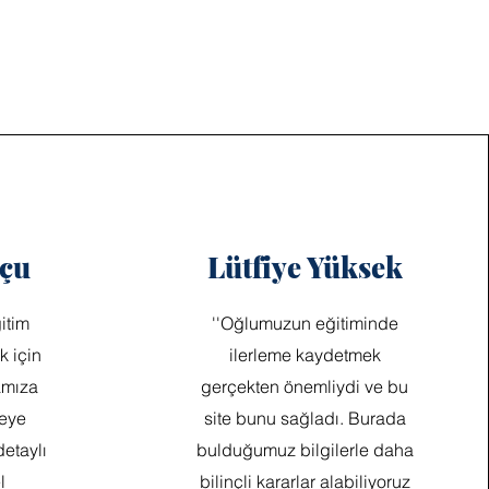
çu
Lütfiye Yüksek
itim
''Oğlumuzun eğitiminde
k için
ilerleme kaydetmek
amıza
gerçekten önemliydi ve bu
teye
site bunu sağladı. Burada
detaylı
bulduğumuz bilgilerle daha
l
bilinçli kararlar alabiliyoruz