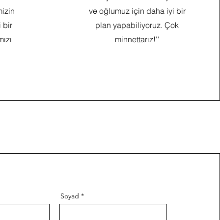
mizin
ve oğlumuz için daha iyi bir
 bir
plan yapabiliyoruz. Çok
mızı
minnettarız!''
Soyad