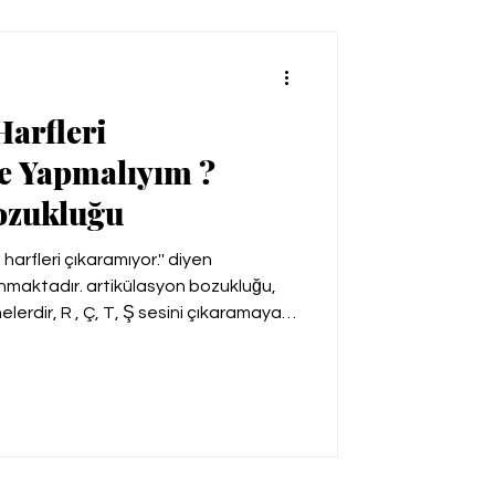
arfleri
e Yapmalıyım ?
ozukluğu
arfleri çıkaramıyor.'' diyen
unmaktadır. artikülasyon bozukluğu,
nelerdir, R , Ç, T, Ş sesini çıkaramayan
 diye merak edenler için.