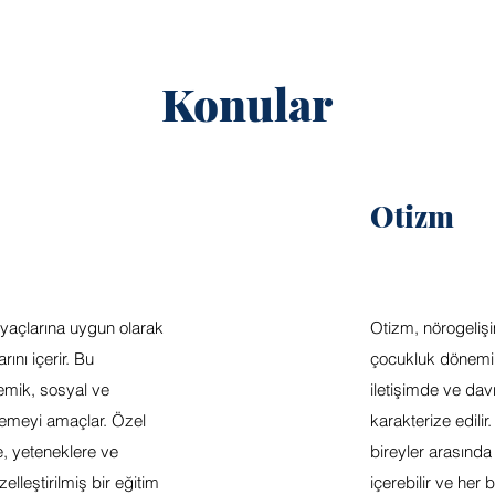
Konular
Otizm
tiyaçlarına uygun olarak
Otizm, nörogelişi
ını içerir. Bu
çocukluk dönemin
emik, sosyal ve
iletişimde ve davr
lemeyi amaçlar. Özel
karakterize edili
ne, yeteneklere ve
bireyler arasınd
zelleştirilmiş bir eğitim
içerebilir ve her bi