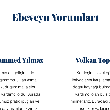
Ebeveyn Yorumları
ammed Yılmaz
Volkan Top
zımın dil gelişiminde
''Kardeşimin özel eğ
ğımız zorlukları aşmak
ihtiyaçlarını karşılama
 okuduğum makaleler
doğru kaynağı bulm
 yardımcı oldu. Burada
yardımcı olan bu si
muz pratik ipuçları ve
minnettarız. Buradaki 
paylaşımları, kızımızın
içerikler ve kişise