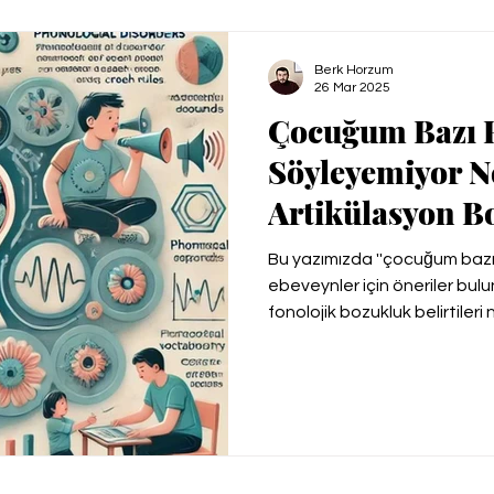
Spektrum Bozukluğu
Özel Eğitim Öğretmenleri
Berk Horzum
26 Mar 2025
Çocuğum Bazı H
Söyleyemiyor N
Artikülasyon B
Bu yazımızda ''çocuğum bazı h
ebeveynler için öneriler bul
fonolojik bozukluk belirtileri 
çocuklar için ne yapılabilir ?