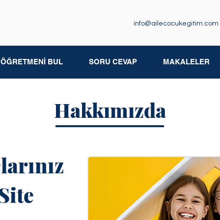
info@ailecocukegitim.com
M ÖĞRETMENİ BUL
SORU CEVAP
MAKALELER
Hakkımızda
larınız
Site