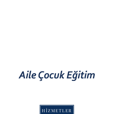
Dervişoğlu Medya
HİZMETLER