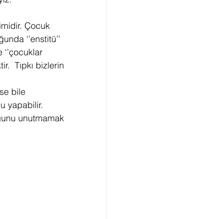
midir. Çocuk 
unda ‘’enstitü’’ 
 ‘’çocuklar 
r.  Tıpkı bizlerin 
se bile 
 yapabilir. 
duğunu unutmamak 