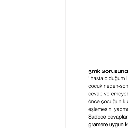
5n1k Sorusun
‘’hasta olduğum i
çocuk neden-sonu
cevap veremeyebi
önce çocuğun kura
eşlemesini yapma
Sadece cevapları
gramere uygun k