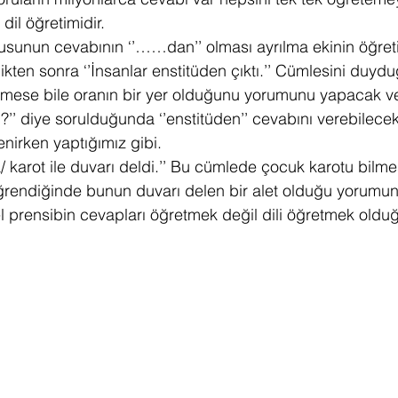
 dil öğretimidir.
sunun cevabının ‘’……dan’’ olması ayrılma ekinin öğreti
ten sonra ‘’İnsanlar enstitüden çıktı.’’ Cümlesini duyduğ
ilmese bile oranın bir yer olduğunu yorumunu yapacak ve
?’’ diye sorulduğunda ‘’enstitüden’’ cevabını verebilecekti
enirken yaptığımız gibi.
a/ karot ile duvarı deldi.’’ Bu cümlede çocuk karotu bilme
ğrendiğinde bunun duvarı delen bir alet olduğu yorumunu
 prensibin cevapları öğretmek değil dili öğretmek ol