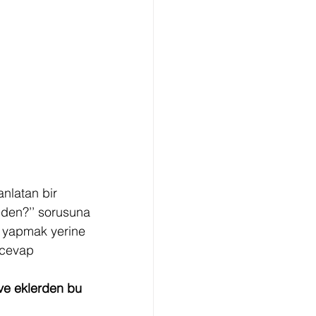
anlatan bir 
eden?’’ sorusuna 
m yapmak yerine 
 cevap 
ve eklerden bu 