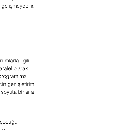
gelişmeyebilir, 
mlarla ilgili 
ralel olarak 
a programıma 
in genişletirim.
oyuta bir sıra 
i çocuğa 
yiz.