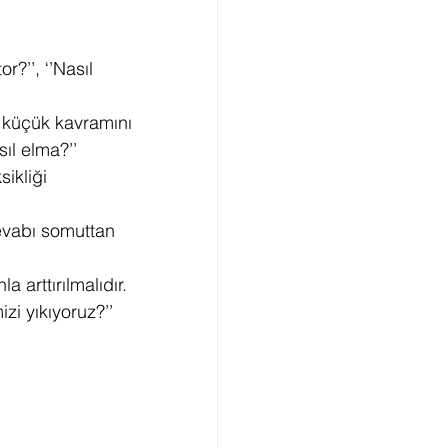
r?’’, ‘’Nasıl 
 küçük kavramını 
ıl elma?’’ 
ikliği 
evabı somuttan 
i yıkıyoruz?’’ 