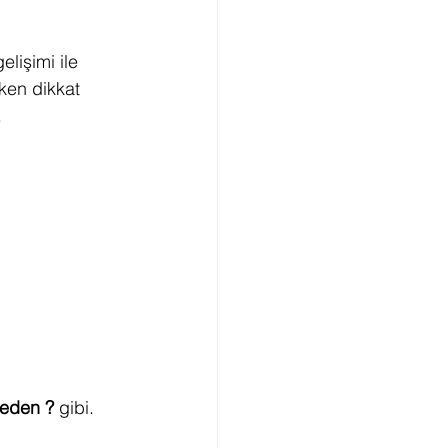
lişimi ile 
rken dikkat 
.
reden ? 
gibi.