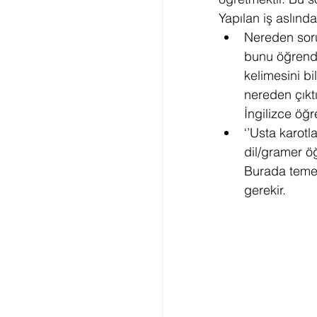
Yapılan iş aslında
Nereden soru
bunu öğrendik
kelimesini b
nereden çıktı
İngilizce öğr
‘’Usta karotl
dil/gramer ö
Burada temel
gerekir.