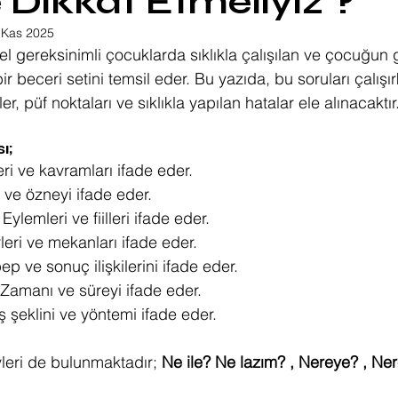
 Dikkat Etmeliyiz ?
 Kas 2025
l gereksinimli çocuklarda sıklıkla çalışılan ve çocuğun ge
bir beceri setini temsil eder. Bu yazıda, bu soruları çalışı
r, püf noktaları ve sıklıkla yapılan hatalar ele alınacaktır
ı;
ri ve kavramları ifade eder.
ri ve özneyi ifade eder.
 Eylemleri ve fiilleri ifade eder.
rleri ve mekanları ifade eder.
ep ve sonuç ilişkilerini ifade eder.
 Zamanı ve süreyi ifade eder.
ış şeklini ve yöntemi ifade eder.
vleri de bulunmaktadır; 
Ne ile? Ne lazım? , Nereye? , Ne