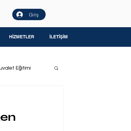
Giriş
HİZMETLER
İLETİŞİM
uvalet Eğitimi
me Yetersizliği
ken