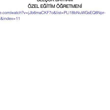
ÖZEL EĞİTİM ÖĞRETMENİ
ube.com/watch?v=jJb6maCKF7o&list=PLl18bNuWGsEQ8Npr-
i&index=11