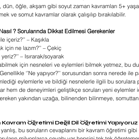
, dün, öğle, akşam gibi soyut zaman kavramları 5+ yaşa 
k ve somut kavramlar olarak çalışılıp bırakılabilir.
 Nasıl ? Sorularında Dikkat Edilmesi Gerekenler
le içeriz?’’ – Kaşıkla
ak için ne lazım?’’ – Çekiç
 yeriz?’’ – Isırarak/soyarak
bilmek için nesneleri ve eylemleri bilmek yetmez, bu duru
Genellikle ‘’Ne yapıyor?’’ sorusundan sonra nerede ile pa
mlediği eylemlerle ve bildiği nesnelerle ilgili bu sorular
ar hem de deneyimleri geliştikçe soruları yeni eylemler iç
ereken yakından uzağa, bilinenden bilinmeye, somuttan s
n Kavram Öğretimi Değil Dil Öğretimi Yapıyoruz
yanlış, bu soruların cevaplarını bir kavram öğretimi gib
oruların milyonlarca cevabı var hepsini tek tek öğreteme