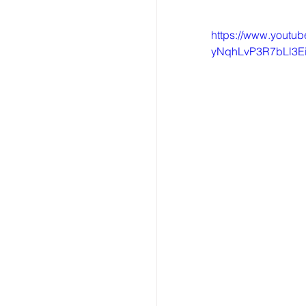
https://www.yout
yNqhLvP3R7bLl3E