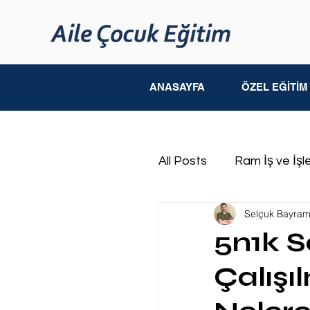
ANASAYFA
ÖZEL EĞİTİ
All Posts
Ram İş ve İşl
Selçuk Bayra
Çocuk Gelişimi
Fiz
5n1k S
Çalışı
Otizm Spektrum Bozu