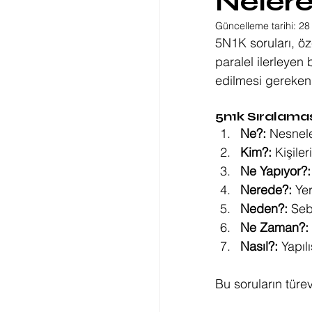
Nelere
Güncelleme tarihi:
28
5N1K soruları, öze
paralel ilerleyen 
edilmesi gerekenle
5n1k Sıralamas
Ne?:
 Nesnele
Kim?:
 Kişile
Ne Yapıyor?:
Nerede?:
 Ye
Neden?:
 Seb
Ne Zaman?:
Nasıl?:
 Yapıl
Bu soruların türe