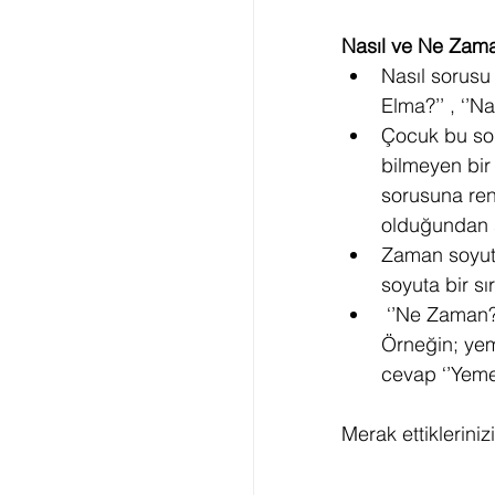
Nasıl ve Ne Zama
Nasıl sorusu n
Elma?’’ , ‘’Nas
Çocuk bu sor
bilmeyen bir
sorusuna renk
olduğundan 
Zaman soyut 
soyuta bir sır
 ‘’Ne Zaman?’’ sorusunu çalışırken olay- soru arası kısa tutulup zamanla arttırılmalıdır. 
Örneğin; yem
cevap ‘’Yeme
Merak ettiklerinizi