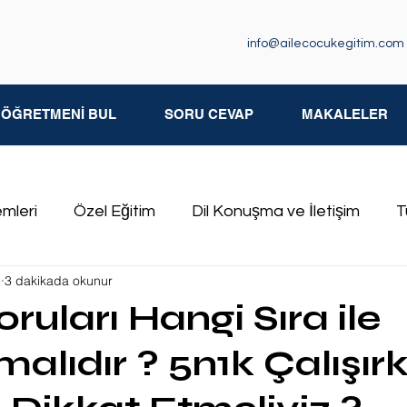
info@ailecocukegitim.com
M ÖĞRETMENİ BUL
SORU CEVAP
MAKALELER
emleri
Özel Eğitim
Dil Konuşma ve İletişim
T
m
3 dakikada okunur
iksel Yetersizlikler
Özgül Öğrenme Güçlüğü
İşit
oruları Hangi Sıra ile
lmalıdır ? 5n1k Çalışır
kluğu
Özel Eğitim Öğretmenleri