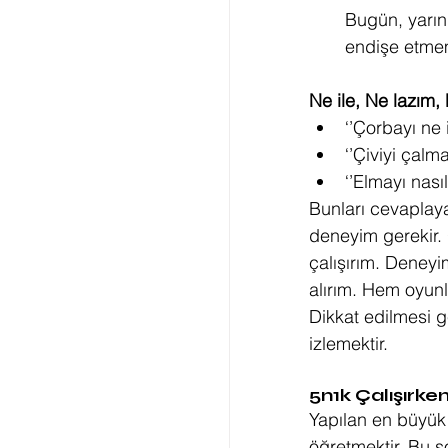
Bugün, yarın
endişe etmeme
Ne ile, Ne lazım,
‘’Çorbayı ne i
‘’Çiviyi çalm
‘’Elmayı nasıl
Bunları cevaplaya
deneyim gerekir. 
çalışırım. Deneyi
alırım. Hem oyunl
Dikkat edilmesi g
izlemektir.
5n1k Çalışırke
Yapılan en büyük 
öğretmektir. Bu s