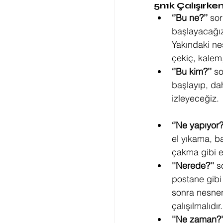
5n1k Çalışırke
‘’Bu ne?’’ 
sor
başlayacağız
Yakındaki nes
çekiç, kalem,
‘’Bu kim?’’
 so
başlayıp, dah
izleyeceğiz.
‘’Ne yapıyor?
el yıkama, b
çakma gibi ey
''Nerede?''
 s
postane gibi 
sonra nesnen
çalışılmalıdır.
''Ne zaman?'