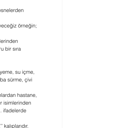
esnelerden 
eyeceğiz örneğin; 
lerinden 
u bir sıra 
 yeme, su içme, 
ba sürme, çivi 
amlardan hastane, 
er isimlerinden 
 ifadelerde 
kalıplarıdır. 