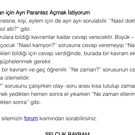
n için Ayrı Parantez Açmak İstiyorum
esne, kişi, eylem için de ayrı ayrı sorulabilir. ‘’Nasıl dokto
ıl attı?’’ gibi.
ulara bildiği kavramlar kadar cevap verecektir. Büyük –
 çocuk ‘’Nasıl kamyon?’’ sorusuna cevap veremeyip ‘’Nas
leri bildiği için cevap verdiğinde, burada bir kavram eks
şüphelenmek gerekir.
bir kavram ve geç öğrenilir. ‘’Ne zaman?’’ sorusunun c
a izlemelidir.
ek yedikten hemen sonra el yıkarken ‘’Ne zaman ellerimiz
kten sonra’’ gibi.
 sitemizin 
forum
 kısmından sorabilirsiniz.
SELÇUK BAYRAM