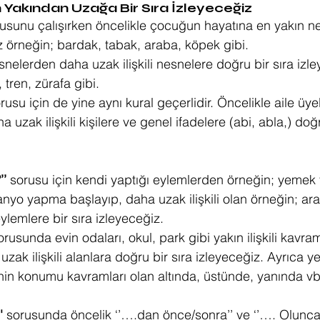
n Yakından Uzağa Bir Sıra İzleyeceğiz 
usunu çalışırken öncelikle çocuğun hayatına en yakın n
 örneğin; bardak, tabak, araba, köpek gibi. 
nelerden daha uzak ilişkili nesnelere doğru bir sıra izl
 tren, zürafa gibi.
rusu için de yine aynı kural geçerlidir. Öncelikle aile üye
a uzak ilişkili kişilere ve genel ifadelere (abi, abla,) doğr
’’
 sorusu için kendi yaptığı eylemlerden örneğin; yemek
anyo yapma başlayıp, daha uzak ilişkili olan örneğin; ara
lemlere bir sıra izleyeceğiz.
orusunda evin odaları, okul, park gibi yakın ilişkili kavr
uzak ilişkili alanlara doğru bir sıra izleyeceğiz. Ayrıca y
in konumu kavramları olan altında, üstünde, yanında vb.
' 
sorusunda öncelik ‘’….dan önce/sonra’’ ve ‘’…. Olunca’’ 