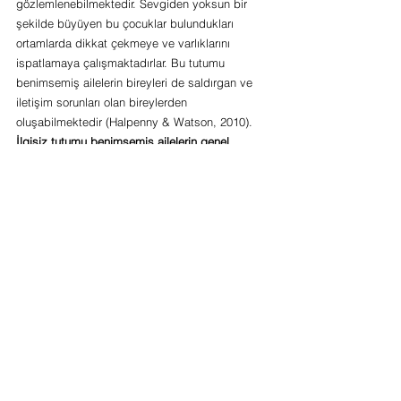
gözlemlenebilmektedir. Sevgiden yoksun bir 
şekilde büyüyen bu çocuklar bulundukları 
ortamlarda dikkat çekmeye ve varlıklarını 
ispatlamaya çalışmaktadırlar. Bu tutumu 
benimsemiş ailelerin bireyleri de saldırgan ve 
iletişim sorunları olan bireylerden 
oluşabilmektedir (Halpenny & Watson, 2010).
İlgisiz tutumu benimsemiş ailelerin genel 
özellikleri aşağıdaki gibi sıralanabilir
 (Çakmak & 
Kaplan, 2015);
Bu tür ailelerde genel anlamda boş verme 
ve hoşgörülü davranma kalıpları birbirlerine 
karıştırtılmaktadır.
Çocuğun sergiledikleri davranışlara karşılık 
ailede herhangi bir davranış 
sergilenmemektedir.
Çocuğun varlığı aile içinde herhangi bir etki 
yaratmamaktadır.
Aile içinde çocuğa devamlı olarak 
suçlamalar yöneltilmektedir.
Çocuk devamlı olarak yalnızlık ve suçluluk 