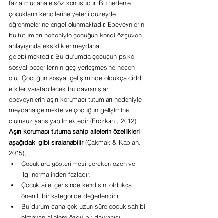
fazla müdahale söz konusudur. Bu nedenle 
çocukların kendilerine yeterli düzeyde 
öğrenmelerine engel olunmaktadır. Ebeveynlerin 
bu tutumları nedeniyle çocuğun kendi özgüven 
anlayışında eksiklikler meydana 
gelebilmektedir. Bu durumda çocuğun psiko-
sosyal becerilerinin geç yerleşmesine neden 
olur. Çocuğun sosyal gelişiminde oldukça ciddi 
etkiler yaratabilecek bu davranışlar, 
ebeveynlerin aşırı korumacı tutumları nedeniyle 
meydana gelmekte ve çocuğun gelişimine 
olumsuz yansıyabilmektedir (Erözkan , 2012).
Aşırı korumacı tutuma sahip ailelerin özellikleri 
aşağıdaki gibi sıralanabilir
 (Çakmak & Kaplan, 
2015),
Çocuklara gösterilmesi gereken özen ve 
ilgi normalinden fazladır.
Çocuk aile içerisinde kendisini oldukça 
önemli bir kategoride değerlendirir.
Bu durum daha çok uzun süre çocuk sahibi 
olmayan ailelere özgü bir davranışı 