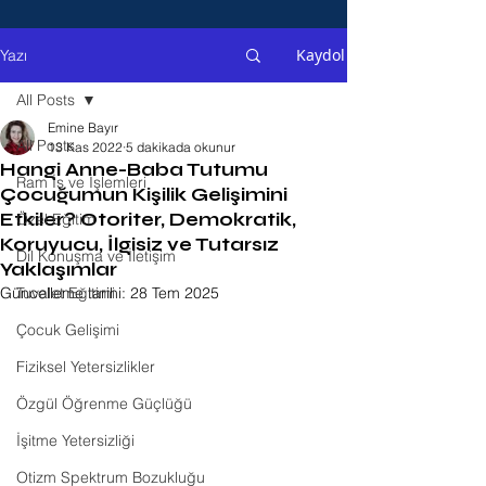
Kaydol
Yazı
All Posts
Emine Bayır
All Posts
13 Kas 2022
5 dakikada okunur
Hangi Anne-Baba Tutumu
Ram İş ve İşlemleri
Çocuğumun Kişilik Gelişimini
Etkiler? Otoriter, Demokratik,
Özel Eğitim
Koruyucu, İlgisiz ve Tutarsız
Dil Konuşma ve İletişim
Yaklaşımlar
Güncelleme tarihi:
Tuvalet Eğitimi
28 Tem 2025
Çocuk Gelişimi
Fiziksel Yetersizlikler
Özgül Öğrenme Güçlüğü
İşitme Yetersizliği
Otizm Spektrum Bozukluğu