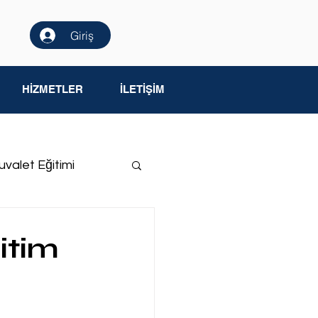
Giriş
HİZMETLER
İLETİŞİM
uvalet Eğitimi
me Yetersizliği
itim