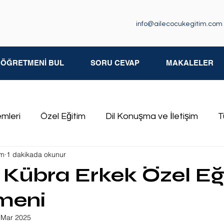
info@ailecocukegitim.com
M ÖĞRETMENİ BUL
SORU CEVAP
MAKALELER
emleri
Özel Eğitim
Dil Konuşma ve İletişim
T
im
1 dakikada okunur
iksel Yetersizlikler
Özgül Öğrenme Güçlüğü
İşit
Kübra Erkek Özel Eğ
meni
kluğu
Özel Eğitim Öğretmenleri
 Mar 2025