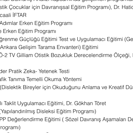
tik Çocuklar için Davranışsal Eğitim Programı), Dr. Hati
rcaali İFTAR
Adımlar Erken Eğitim Programı
e Erken Eğitim Programı
renme Güçlüğü Eğitimi Test ve Uygulamacı Eğitimi (Ged
nkara Gelişim Tarama Envanteri) Eğitimi
 TV Gilliam Otistik Bozukluk Derecelendirme Ölçeği, P
er Pratik Zeka- Yetenek Testi
afik Tanıma Temelli Okuma Yöntemi
islektik Bireyler için Okuduğunu Anlama ve Kreatif D
lı Taklit Uygulamacı Eğitimi, Dr. Gökhan Töret
Yapılandırılmış Disleksi Eğitim Programı)
P Değerlendirme Eğitimi ( Sözel Davranış Aşamaları D
Programı)