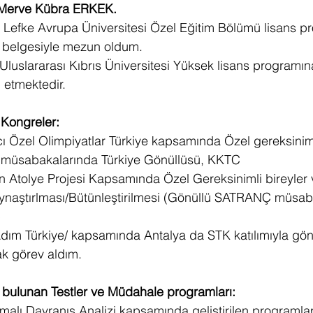
Merve Kübra ERKEK. 
a Lefke Avrupa Üniversitesi Özel Eğitim Bölümü lisans 
 belgesiyle mezun oldum. 
Uluslararası Kıbrıs Üniversitesi Yüksek lisans programın
etmektedir.
e Kongreler:
 Özel Olimpiyatlar Türkiye kapsamında Özel gereksinimli
r müsabakalarında Türkiye Gönüllüsü, KKTC
 Atolye Projesi Kapsamında Özel Gereksinimli bireyler v
aynaştırlması/Bütünleştirilmesi (Gönüllü SATRANÇ müsab
C
ım Türkiye/ kapsamında Antalya da STK katılımıyla gön
ak görev aldım.
 bulunan Testler ve Müdahale programları:
alı Davranış Analizi kapsamında geliştirilen programlar