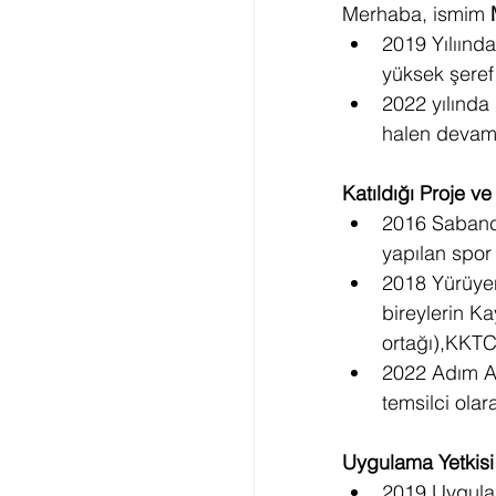
Merhaba, ismim 
2019 Yılıınd
yüksek şeref
2022 yılında 
halen devam 
Katıldığı Proje v
2016 Sabancı
yapılan spo
2018 Yürüyen
bireylerin K
ortağı),KKT
2022 Adım Ad
temsilci olar
Uygulama Yetkisi
2019 Uygulam