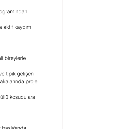
programından 
a aktif kaydım 
 bireylerle 
e tipik gelişen 
akalarında proje 
üllü koşuculara 
 başlığında 