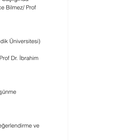
ce Bilmez/ Prof 
ik Üniversitesi)
rof Dr. İbrahim 
üşünme 
eğerlendirme ve 