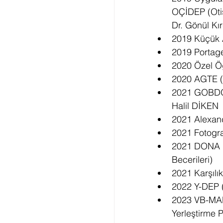
OÇİDEP (Otis
Dr. Gönül Kı
2019 Küçük 
2019 Portag
2020 Özel Öğ
2020 AGTE (A
2021 GOBDÖ-2
Halil DİKEN
2021 Alexand
2021 Fotogr
2021 DONA (D
Becerileri)
2021 Karşılık
2022 Y-DEP (
2023 VB-MAP
Yerleştirme 