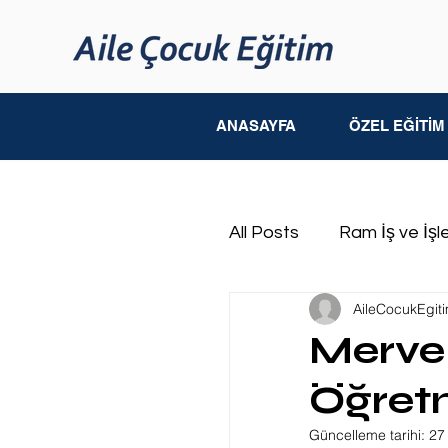
ANASAYFA
ÖZEL EĞİTİ
All Posts
Ram İş ve İşl
AileCocukEgit
Çocuk Gelişimi
Fiz
Merve 
Öğret
Otizm Spektrum Bozu
Güncelleme tarihi:
27