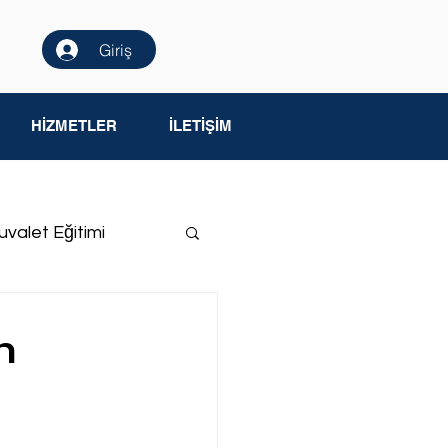
Giriş
HİZMETLER
İLETİŞİM
uvalet Eğitimi
me Yetersizliği
m