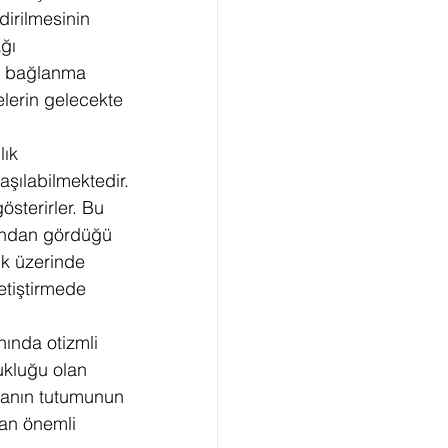
dirilmesinin 
ğı 
ek bağlanma 
elerin gelecekte 
ık 
aşılabilmektedir. 
österirler. Bu 
rından gördüğü 
uk üzerinde 
etiştirmede 
ında otizmli 
ukluğu olan 
anın tutumunun 
dan önemli 