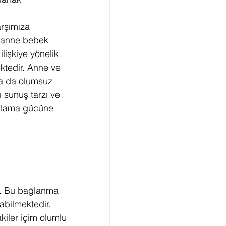
rşımıza 
k anne bebek 
lişkiye yönelik 
ktedir. Anne ve 
a da olumsuz 
sunuş tarzı ve 
umlama gücüne 
r. Bu bağlanma 
abilmektedir. 
kiler içim olumlu 