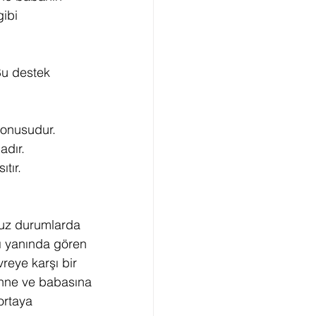
ibi 
Bu destek 
konusudur.
adır.
tır.
suz durumlarda 
ı yanında gören 
reye karşı bir 
anne ve babasına 
ortaya 