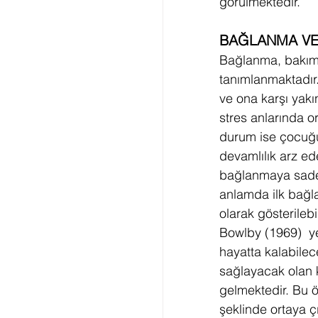
görülmektedir.
BAĞLANMA VE
Bağlanma, bakımı s
tanımlanmaktadır
ve ona karşı yakı
stres anlarında o
durum ise çocuğu
devamlılık arz e
bağlanmaya sadec
anlamda ilk bağl
olarak gösterilebi
Bowlby (1969)  ye
hayatta kalabilec
sağlayacak olan k
gelmektedir. Bu 
şeklinde ortaya ç