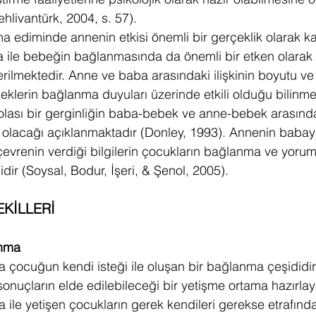
hlivantürk, 2004, s. 57).
 ediminde annenin etkisi önemli bir gerçeklik olarak ka
a ile bebeğin bağlanmasında da önemli bir etken olara
ilmektedir. Anne ve baba arasındaki ilişkinin boyutu ve i
beklerin bağlanma duyuları üzerinde etkili olduğu bilinme
olası bir gerginliğin baba-bebek ve anne-bebek arasınd
olacağı açıklanmaktadır (Donley, 1993). Annenin babayı 
le çevrenin verdiği bilgilerin çocukların bağlanma ve yor
dir (Soysal, Bodur, İşeri, & Şenol, 2005).
KİLLERİ
nma 
 çocuğun kendi isteği ile oluşan bir bağlanma çeşididi
 sonuçların elde edilebileceği bir yetişme ortama hazırlay
ile yetişen çocukların gerek kendileri gerekse etrafında