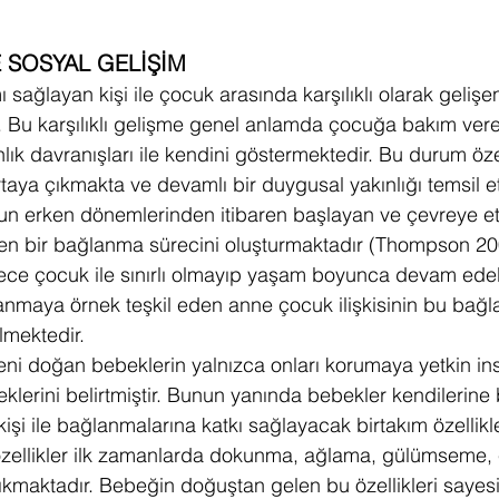
 SOSYAL GELİŞİM
ağlayan kişi ile çocuk arasında karşılıklı olarak gelişen 
. Bu karşılıklı gelişme genel anlamda çocuğa bakım vere
nlık davranışları ile kendini göstermektedir. Bu durum öz
rtaya çıkmakta ve devamlı bir duygusal yakınlığı temsil e
n erken dönemlerinden itibaren başlayan ve çevreye etk
den bir bağlanma sürecini oluşturmaktadır (Thompson 20
e çocuk ile sınırlı olmayıp yaşam boyunca devam edeb
anmaya örnek teşkil eden anne çocuk ilişkisinin bu bağ
lmektedir.
ni doğan bebeklerin yalnızca onları korumaya yetkin insan
eklerini belirtmiştir. Bunun yanında bebekler kendilerine
işi ile bağlanmalarına katkı sağlayacak birtakım özellik
özellikler ilk zamanlarda dokunma, ağlama, gülümseme,
ıkmaktadır. Bebeğin doğuştan gelen bu özellikleri sayes