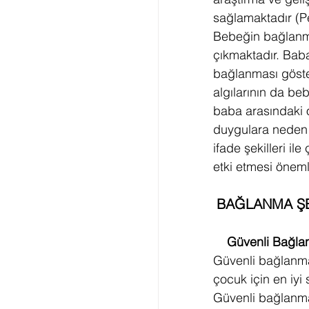
sağlamaktadır (Pe
Bebeğin bağlanma
çıkmaktadır. Bab
bağlanması göster
algılarının da be
baba arasındaki 
duygulara neden 
ifade şekilleri i
etki etmesi önemli
BAĞLANMA ŞE
Güvenli Bağla
Güvenli bağlanma
çocuk için en iyi
Güvenli bağlanma 