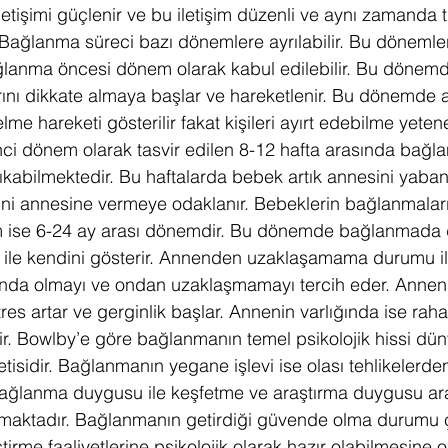
iletişimi güçlenir ve bu iletişim düzenli ve aynı zamanda tu
 Bağlanma süreci bazı dönemlere ayrılabilir. Bu dönemleri
ğlanma öncesi dönem olarak kabul edilebilir. Bu dönem
arını dikkate almaya başlar ve hareketlenir. Bu dönemde
elme hareketi gösterilir fakat kişileri ayırt edebilme yete
inci dönem olarak tasvir edilen 8-12 hafta arasında bağla
 çıkabilmektedir. Bu haftalarda bebek artık annesini yaban
ini annesine vermeye odaklanır. Bebeklerin bağlanmaları
m ise 6-24 ay arası dönemdir. Bu dönemde bağlanmada
i ile kendini gösterir. Annenden uzaklaşamama durumu i
nda olmayı ve ondan uzaklaşmamayı tercih eder. Annen
es artar ve gerginlik başlar. Annenin varlığında ise raha
rir. Bowlby’e göre bağlanmanın temel psikolojik hissi düny
tisidir. Bağlanmanın yegane işlevi ise olası tehlikelerden
ğlanma duygusu ile keşfetme ve araştırma duygusu arası
lunmaktadır. Bağlanmanın getirdiği güvende olma durumu 
tirme faaliyetlerine psikolojik olarak hazır olabilmesine 