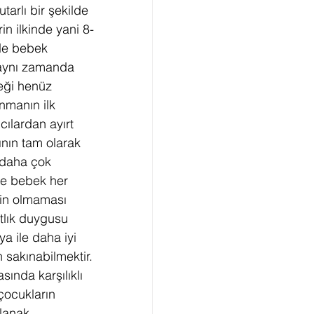
tarlı bir şekilde 
n ilkinde yani 8-
de bebek 
 aynı zamanda 
neği henüz 
nmanın ilk 
cılardan ayırt 
nın tam olarak 
 daha çok 
le bebek her 
in olmaması 
tlık duygusu 
a ile daha iyi 
 sakınabilmektir. 
nda karşılıklı 
çocukların 
olanak 