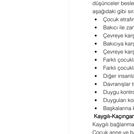
düşünceler besledi
aşağıdaki gibi sır
Çocuk etrafın
Bakıcı ile z
Çevreye karş
Bakıcıya kar
Çevreye karş
Farklı çocuk
Farklı çocukl
Diğer insanla
Davranışlar tu
Duygu kontrol
Duyguları k
Başkalarına k
Kaygılı-Kaçınga
Kaygılı bağlanma
Çocuk anne ve ba