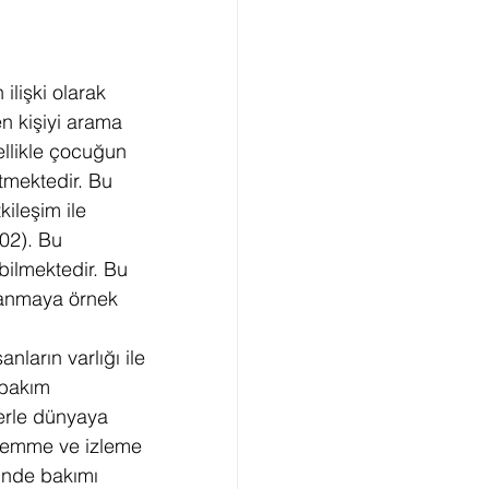
ilişki olarak 
n kişiyi arama 
ellikle çocuğun 
tmektedir. Bu 
ileşim ile 
02). Bu 
ilmektedir. Bu 
lanmaya örnek 
ların varlığı ile 
 bakım 
lerle dünyaya 
 emme ve izleme 
inde bakımı 