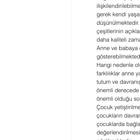
ilişkilendirilebil
gerek kendi yaşam
düşünülmektedir.
çeşitlerinin açıkl
daha kaliteli zam
Anne ve babaya ö
gösterebilmektedir
Hangi nedenle olur
farklılıklar anne
tutum ve davranış
önemli derecede e
önemli olduğu so
Çocuk yetiştirilm
çocukların davran
çocuklarda bağl
değerlendirilmesi 