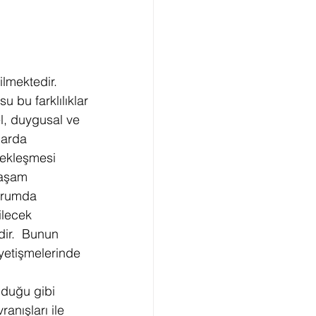
ilmektedir. 
 bu farklılıklar 
el, duygusal ve 
larda 
ekleşmesi 
yaşam 
durumda 
ilecek 
ir.  Bunun 
 yetişmelerinde 
duğu gibi 
anışları ile 