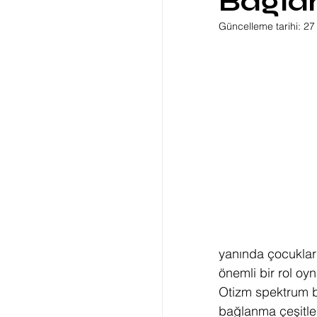
Bağl
Güncelleme tarihi:
27
yanında çocukların
önemli bir rol oy
Otizm spektrum b
bağlanma çeşitler