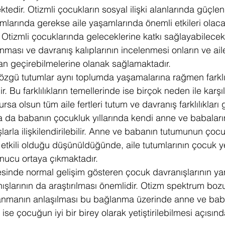
mektedir. Otizmli çocukların sosyal ilişki alanlarında güçlen
larında gerekse aile yaşamlarında önemli etkileri olaca
 Otizmli çocuklarında geleceklerine katkı sağlayabilec
anması ve davranış kalıplarının incelenmesi onların ve ail
an geçirebilmelerine olanak sağlamaktadır.
zgü tutumlar aynı toplumda yaşamalarına rağmen farklıl
. Bu farklılıkların temellerinde ise birçok neden ile karşıl
sa olsun tüm aile fertleri tutum ve davranış farklılıkları g
 ya da babanın çocukluk yıllarında kendi anne ve babala
larla ilişkilendirilebilir. Anne ve babanın tutumunun çoc
tkili olduğu düşünüldüğünde, aile tutumlarının çocuk y
nucu ortaya çıkmaktadır.
esinde normal gelişim gösteren çocuk davranışlarının yan
ışlarının da araştırılması önemlidir. Otizm spektrum boz
anmanın anlaşılması bu bağlanma üzerinde anne ve bab
ise çocuğun iyi bir birey olarak yetiştirilebilmesi açısın