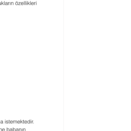
ların özellikleri 
 istemektedir. 
ne babanın 