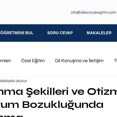
info@ailecocukegitim.com
M ÖĞRETMENİ BUL
SORU CEVAP
MAKALELER
emleri
Özel Eğitim
Dil Konuşma ve İletişim
T
dakikada okunur
iksel Yetersizlikler
Özgül Öğrenme Güçlüğü
İşit
ma Şekilleri ve Otiz
rum Bozukluğunda
kluğu
Özel Eğitim Öğretmenleri