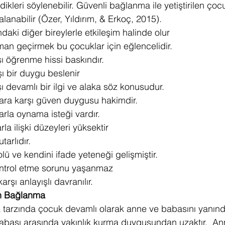
kleri söylenebilir. Güvenli bağlanma ile yetiştirilen çocuk
alanabilir (Özer, Yıldırım, & Erkoç, 2015).
daki diğer bireylerle etkileşim halinde olur
aman geçirmek bu çocuklar için eğlencelidir.
ı öğrenme hissi baskındır.
şı bir duygu beslenir
ı devamlı bir ilgi ve alaka söz konusudur.
lara karşı güven duygusu hakimdir.
arla oynama isteği vardır.
rla ilişki düzeyleri yüksektir
tarlıdır.
ü ve kendini ifade yeteneği gelişmiştir.
ontrol etme sorunu yaşanmaz
arşı anlayışlı davranılır.
n Bağlanma 
 tarzında çocuk devamlı olarak anne ve babasını yanında
bası arasında yakınlık kurma duygusundan uzaktır.  An