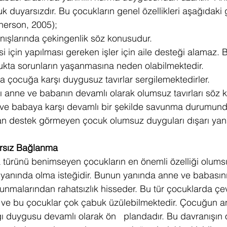
uk duyarsızdır. Bu çocukların genel özellikleri aşağıdaki g
therson, 2005);
ışlarında çekingenlik söz konusudur.
i için yapılması gereken işler için aile desteği alamaz. 
cukta sorunların yaşanmasına neden olabilmektedir.
 çocuğa karşı duygusuz tavırlar sergilemektedirler.
 anne ve babanın devamlı olarak olumsuz tavırları söz 
ve babaya karşı devamlı bir şekilde savunma durumund
dan destek görmeyen çocuk olumsuz duyguları dışarı yansı
arsız Bağlanma 
 türünü benimseyen çocukların en önemli özelliği olum
yanında olma isteğidir. Bunun yanında anne ve babasın
unmalarından rahatsızlık hisseder. Bu tür çocuklarda çev
dir ve bu çocuklar çok çabuk üzülebilmektedir. Çocuğun 
lığı duygusu devamlı olarak ön   plandadır. Bu davranışın 