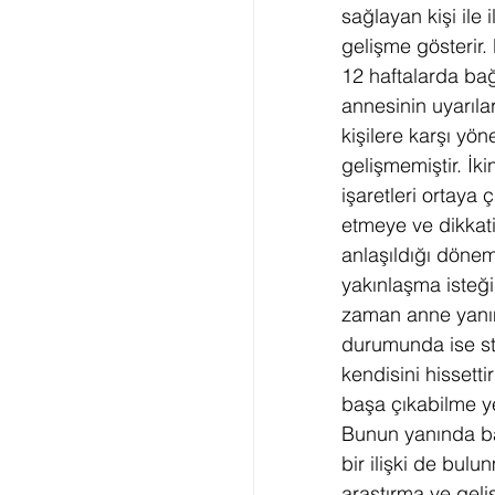
sağlayan kişi ile 
gelişme gösterir.
12 haftalarda ba
annesinin uyarıl
kişilere karşı yön
gelişmemiştir. İk
işaretleri ortaya
etmeye ve dikkat
anlaşıldığı döne
yakınlaşma isteğ
zaman anne yanı
durumunda ise str
kendisini hissetti
başa çıkabilme ye
Bunun yanında ba
bir ilişki de bu
araştırma ve geliş