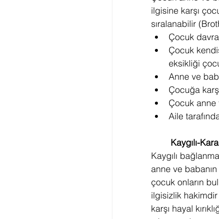
ilgisine karşı çoc
sıralanabilir (Bro
Çocuk davran
Çocuk kendis
eksikliği ço
Anne ve baba
Çocuğa karşı
Çocuk anne 
Aile tarafın
Kaygılı-Kar
Kaygılı bağlanma
anne ve babanın 
çocuk onların bul
ilgisizlik hakim
karşı hayal kırık