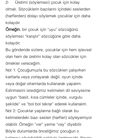
2-     Üretimi (söylemesi) çocuk için kolay 
olmalı. Sözcüklerin bazılarını içindeki seslerden 
(harflerden) dolayı söylemek çocuklar için daha 
kolaydır. 
Örneğin
, bir çocuk için “uyu” sözcüğünü 
söylemesi “karıştır” sözcüğüne göre daha 
kolaydır.
Bu gönderide sizlere, çocuklar için hem işlevsel 
olan hem de üretimi kolay olan sözcükler için 
örnekler vereceğim.  
Not 1: Çocuğumuzla bu sözcükleri çalışırken 
kartlarla veya zorlayarak değil, oyun içinde 
veya doğal ortamlarda kullanarak yapalım. 
Edinmesini istediğimiz kelimeleri dil seviyesine 
uygun “basit, kısa cümleler içinde, vurgulu 
şekilde” ve “bol bol tekrar” ederek kullanalım. 
Not 2: Çocuklar yaşlarına bağlı olarak bu 
kelimelerdeki bazı sesleri (harfleri) söyleyemiyor 
olabilir. Örneğin “ver” yerine “vey” diyebilir. 
Böyle durumlarda önceliğimiz çocuğun o 
kelimeyi söylebildiği şekliyle üretmesidir. Yaşına 