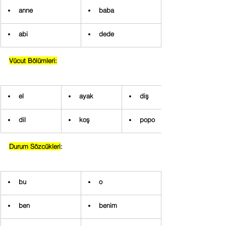
anne
baba
abi
dede
Vücut Bölümleri:
el
ayak
diş
dil
koş
popo
Durum Sözcükleri
:
bu
o
ben
benim