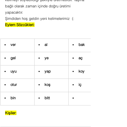
bağlı olarak zaman içinde doğru üretimi 
yapacaktır.
Şimdiden hoş geldin yeni kelimelerimiz  (:
Eylem Sözcükleri:
ver
al 
bak
gel 
ye
aç
uyu 
yap
koy
otur
koş
iç
bin
bitt
Kişiler: