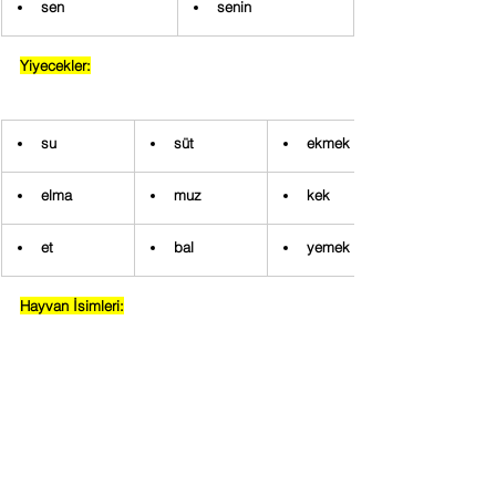
sen
senin
Yiyecekler:
su
süt
ekmek
elma
muz 
kek
et 
bal 
yemek
Hayvan İsimleri:
at
kuş
köpek
kedi
böcek
balık
Oyunlar / Oyuncaklar: