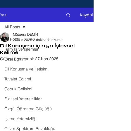
Kaydol
Yazı
All Posts
Müberra DEMİR
All Posts
27 Nis 2025
2 dakikada okunur
Dil Konuşma için 50 İşlevsel
Ram İş ve İşlemleri
Kelime
Güncelleme tarihi:
27 Kas 2025
Özel Eğitim
Dil Konuşma ve İletişim
Tuvalet Eğitimi
Çocuk Gelişimi
Fiziksel Yetersizlikler
Özgül Öğrenme Güçlüğü
İşitme Yetersizliği
Otizm Spektrum Bozukluğu