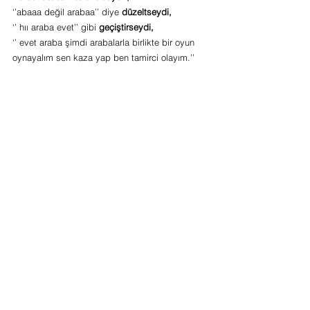
‘’abaaa değil arabaa’’ diye 
düzeltseydi,
‘’ hıı araba evet’’ gibi 
geçiştirseydi,
‘’ evet araba şimdi arabalarla birlikte bir oyun 
oynayalım sen kaza yap ben tamirci olayım.’’ 
Gibi uzun bir cümle kursaydı
 sohbet bu kadar 
uzamayacaktı ve çocuğun sohbete ilgisi 
azalacaktı. 
Unutmayınız ki bizler ilgi duyduğumuz 
konularda ve bize iyi gelen durumlarda sohbet 
ederiz. Kimse zorlandığı, ilgi duymadığı ve 
kendini rahat hissetmediği bir durumda sohbet 
ve iletişimi sürdürmez.
Sorularınızı
 forum
 kısmına yazabilirsiniz.
karşılıklı iletişim ile ilgili diğer yazılarımız 
şunlardır ;
Günlük yaşantısını anlatma sohbeti nasıl gelişir 
?
karşılıklı iletişim (sohbet) becerisini nasıl 
destekleyeceğiz ?