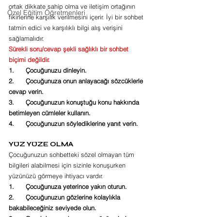
ortak dikkate sahip olma ve iletişim ortağının 
Özel Eğitim Öğretmenleri
fikirlerine karşılık verilmesini içerir. İyi bir sohbet 
tatmin edici ve karşılıklı bilgi alış verişini 
sağlamalıdır. 
Sürekli soru/cevap şekli sağlıklı bir sohbet 
biçimi değildir.
1.      Çocuğunuzu dinleyin.
2.      Çocuğunuza onun anlayacağı sözcüklerle 
cevap verin.
3.      Çocuğunuzun konuştuğu konu hakkında 
betimleyen cümleler kullanın.
4.      Çocuğunuzun söylediklerine yanıt verin.
YÜZ YÜZE OLMA
Çocuğunuzun sohbetteki sözel olmayan tüm 
bilgileri alabilmesi için sizinle konuşurken 
yüzünüzü görmeye ihtiyacı vardır.
1.      Çocuğunuza yeterince yakın oturun.
2.      Çocuğunuzun gözlerine kolaylıkla 
bakabileceğiniz seviyede olun.