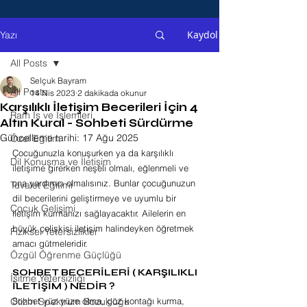
Kaydol
Yazı
All Posts
Selçuk Bayram
All Posts
14 Nis 2023
2 dakikada okunur
Karşılıklı İletişim Becerileri İçin 4
Ram İş ve İşlemleri
Altın Kural - Sohbeti Sürdürme
Güncelleme tarihi:
17 Ağu 2025
Özel Eğitim
Çocuğunuzla konuşurken ya da karşılıklı 
Dil Konuşma ve İletişim
iletişime girerken neşeli olmalı, eğlenmeli ve 
ona yardımcı olmalısınız. Bunlar çocuğunuzun 
Tuvalet Eğitimi
dil becerilerini geliştirmeye ve uyumlu bir 
Çocuk Gelişimi
iletişim kurmanızı sağlayacaktır. Ailelerin en 
büyük çelişkisi iletişim halindeyken öğretmek 
Fiziksel Yetersizlikler
amacı gütmeleridir. 
Özgül Öğrenme Güçlüğü
SOHBET BECERİLERİ ( KARŞILIKLI 
İşitme Yetersizliği
İLETİŞİM ) NEDİR ?
Otizm Spektrum Bozukluğu
Sohbet yüz yüze olma, göz kontağı kurma, 