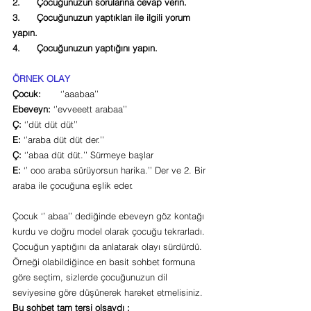
2.      Çocuğunuzun sorularına cevap verin.
3.      Çocuğunuzun yaptıkları ile ilgili yorum 
yapın.
4.      Çocuğunuzun yaptığını yapın.
ÖRNEK OLAY
Çocuk:       
‘’aaabaa’’
Ebeveyn:
 ‘’evveeett arabaa’’
Ç: 
‘’düt düt düt’’
E: 
‘’araba düt düt der.’’
Ç: 
‘’abaa düt düt.’’ Sürmeye başlar
E:
 ‘’ ooo araba sürüyorsun harika.’’ Der ve 2. Bir 
araba ile çocuğuna eşlik eder.
Çocuk ‘’ abaa’’ dediğinde ebeveyn göz kontağı 
kurdu ve doğru model olarak çocuğu tekrarladı. 
Çocuğun yaptığını da anlatarak olayı sürdürdü. 
Örneği olabildiğince en basit sohbet formuna 
göre seçtim, sizlerde çocuğunuzun dil 
seviyesine göre düşünerek hareket etmelisiniz.
Bu sohbet tam tersi olsaydı ;