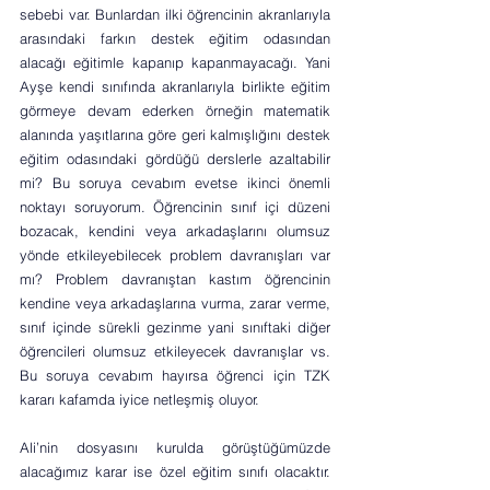
sebebi var. Bunlardan ilki öğrencinin akranlarıyla 
arasındaki farkın destek eğitim odasından 
alacağı eğitimle kapanıp kapanmayacağı. Yani 
Ayşe kendi sınıfında akranlarıyla birlikte eğitim 
görmeye devam ederken örneğin matematik 
alanında yaşıtlarına göre geri kalmışlığını destek 
eğitim odasındaki gördüğü derslerle azaltabilir 
mi? Bu soruya cevabım evetse ikinci önemli 
noktayı soruyorum. Öğrencinin sınıf içi düzeni 
bozacak, kendini veya arkadaşlarını olumsuz 
yönde etkileyebilecek problem davranışları var 
mı? Problem davranıştan kastım öğrencinin 
kendine veya arkadaşlarına vurma, zarar verme, 
sınıf içinde sürekli gezinme yani sınıftaki diğer 
öğrencileri olumsuz etkileyecek davranışlar vs. 
Bu soruya cevabım hayırsa öğrenci için TZK 
kararı kafamda iyice netleşmiş oluyor. 
Ali’nin dosyasını kurulda görüştüğümüzde 
alacağımız karar ise özel eğitim sınıfı olacaktır. 