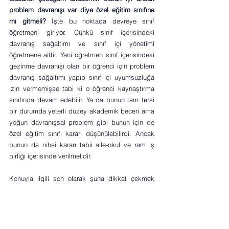
problem davranışı var diye özel eğitim sınıfına 
mı gitmeli? 
İşte bu noktada devreye sınıf 
öğretmeni giriyor. Çünkü sınıf içerisindeki 
davranış sağaltımı ve sınıf içi yönetimi 
öğretmene aittir. Yani öğretmen sınıf içerisindeki 
gezinme davranışı olan bir öğrenci için problem 
davranış sağaltımı yapıp sınıf içi uyumsuzluğa 
izin vermemişse tabi ki o öğrenci kaynaştırma 
sınıfında devam edebilir. Ya da bunun tam tersi 
bir durumda yeterli düzey akademik beceri ama 
yoğun davranışsal problem gibi bunun için de 
özel eğitim sınıfı kararı düşünülebilirdi. Ancak 
bunun da nihai kararı tabii aile-okul ve ram iş 
birliği içerisinde verilmelidir.
Konuyla ilgili son olarak şuna dikkat çekmek 
istiyorum. 
Bir öğrencinin RAM’da 
değerlendirmesi yapılırken ve okul kararı 
verilirken öğrencinin sadece tek bir yönünün ele 
alınıp eğitsel yani akademik performansına 