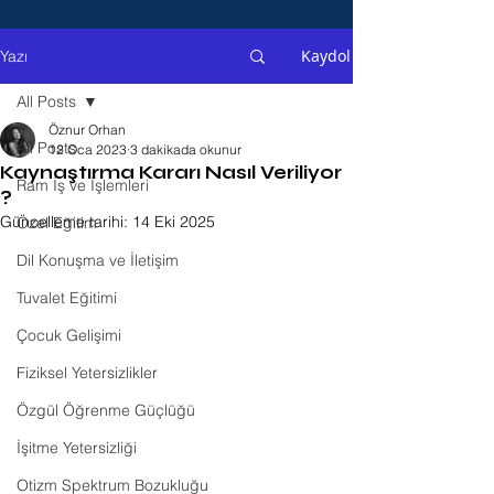
Kaydol
Yazı
All Posts
Öznur Orhan
All Posts
12 Oca 2023
3 dakikada okunur
Kaynaştırma Kararı Nasıl Veriliyor
Ram İş ve İşlemleri
?
Güncelleme tarihi:
14 Eki 2025
Özel Eğitim
Dil Konuşma ve İletişim
Tuvalet Eğitimi
Çocuk Gelişimi
Fiziksel Yetersizlikler
Özgül Öğrenme Güçlüğü
İşitme Yetersizliği
Otizm Spektrum Bozukluğu