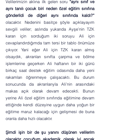
Velilerimizin aklına ilk gelen soru 
“aynı sınıf ve 
aynı tanılı çocuk biri neden özel eğitim sınıfına 
gönderildi de diğeri aynı sınıfında kaldı?”
olacaktır.
Nedenini basitçe şöyle açıklayayım 
sevgili veliler; aslında yukarıda Ayşe’nin TZK 
kararı için sorduğum iki soruyu Ali için 
cevaplandırdığımda tam tersi bir tablo önümüze 
çıkıyor. Yani eğer Ali için TZK kararı almış 
olsaydık, akranları sınıfta çarpma ve bölme 
işlemlerine geçerken Ali haftanın bir iki günü 
birkaç saat destek eğitim odasında daha yeni 
rakamları öğrenmeye çalışacaktı. Bu durum 
sonucunda da akranlarıyla Ali’nin arasındaki 
makas açık olarak devam edecekti. Bunun 
yerine Ali özel eğitim sınıfında eğitimine devam 
ettiğinde kendi düzeyine uygun daha yoğun bir 
eğitime maruz kalacağı için gelişmesi de buna 
oranla daha hızlı olacaktır.
Şimdi işin bir de şu yanını düşünen velilerim 
olacaktır çocuğum akademik olarak iyi ancak 