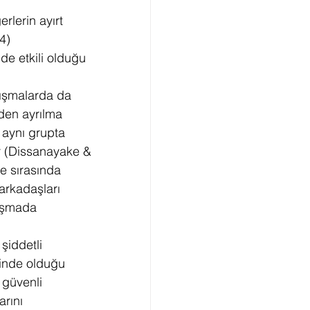
lerin ayırt 
4) 
de etkili olduğu 
lışmalarda da 
eden ayrılma 
 aynı grupta 
r (Dissanayake & 
e sırasında 
rkadaşları 
lışmada 
şiddetli 
isinde olduğu 
 güvenli 
rını 