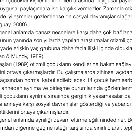
zmli çocuklar kişiler ile kendileri arasında duygusal payl
gusal paylaşımlara ise karşılık vermezler. Zamanla otizmli
de iyileşmeler gözlemlense de sosyal davranışlar olağan
guay, 2000).
 genel anlamda cansız nesnelere karşı daha çok bağlana
 Bunun yanında son yıllarda yapılan araştırmalar otizmli ç
ade erişkin yaş grubuna daha fazla ilişki içinde olduklar
an & Mundy, 1989).
ları (1989) otizmli çocukların kendilerine bakım sağlaya
ini ortaya çıkarmışlardır. Bu çalışmalarda zihinsel açıdan
m açısından normal kabul edilebilecek 14 çocuk hem serb
 anneden ayrılma ve birleşme durumlarında gözlemlenmiş
i çocukların ayrılma sırasında gerginlik yaşamasalar da
a anneye karşı sosyal davranışlar gösterdiği ve yabancı 
ttiklerini ortaya çıkarmışlardır.
genel anlamda aynılığı devam ettirme eğilimindedirler. B
amdan diğerine geçme isteği karşısında sınırlı olarak tepk