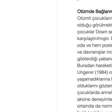
Otizmde Bağlanma
Otizmli çocukları
olduğu görülmekte
çocuklar Down se
karşılaştırılmıştı
oda ve hem poste
ve davranışlar in
gösterdiği yabanc
Buradan hareketle
Ungerer (1984) ot
yaşamadıklarına 
olduklarını gözl
çocuklarda annel
aksine deneyimler
ortamda da normal