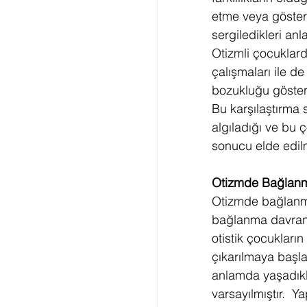
etme veya gösterm
sergiledikleri anl
Otizmli çocuklar
çalışmaları ile d
bozukluğu göstere
Bu karşılaştırma
algıladığı ve bu 
sonucu elde edilm
Otizmde Bağlanmal
Otizmde bağlanma 
bağlanma davranı
otistik çocukların
çıkarılmaya başla
anlamda yaşadıkl
varsayılmıştır.  