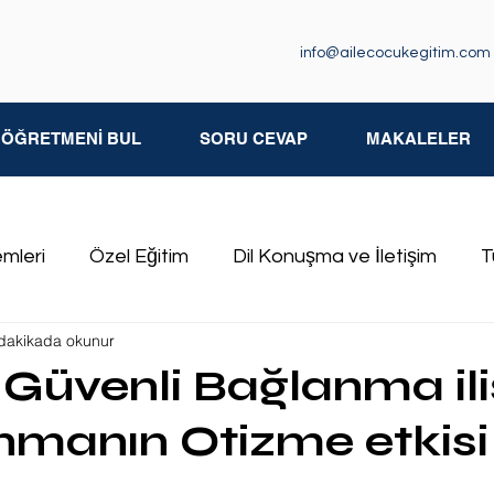
info@ailecocukegitim.com
M ÖĞRETMENİ BUL
SORU CEVAP
MAKALELER
emleri
Özel Eğitim
Dil Konuşma ve İletişim
T
dakikada okunur
iksel Yetersizlikler
Özgül Öğrenme Güçlüğü
İşit
Güvenli Bağlanma iliş
nmanın Otizme etkisi
kluğu
Özel Eğitim Öğretmenleri