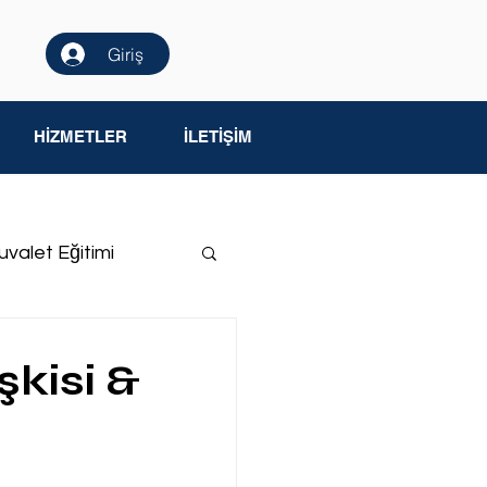
Giriş
HİZMETLER
İLETİŞİM
uvalet Eğitimi
me Yetersizliği
kisi &