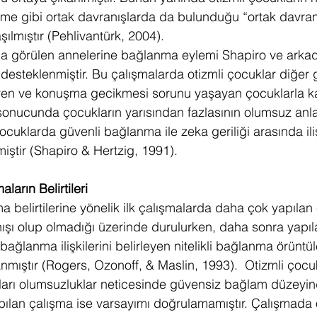
e gibi ortak davranışlarda da bulunduğu “ortak davranış
aşılmıştır (Pehlivantürk, 2004).
da görülen annelerine bağlanma eylemi Shapiro ve arkada
e desteklenmiştir. Bu çalışmalarda otizmli çocuklar diğer 
n ve konuşma gecikmesi sorunu yaşayan çocuklarla karşıl
 sonucunda çocukların yarısından fazlasının olumsuz anl
çocuklarda güvenli bağlanma ile zeka geriliği arasında ili
iştir (Shapiro & Hertzig, 1991).
arın Belirtileri
belirtilerine yönelik ilk çalışmalarda daha çok yapılan
şı olup olmadığı üzerinde durulurken, daha sonra yapıl
 bağlanma ilişkilerini belirleyen nitelikli bağlanma örüntül
nmıştır (Rogers, Ozonoff, & Maslin, 1993).  Otizmli çocuk
arı olumsuzluklar neticesinde güvensiz bağlam düzeyind
Yapılan çalışma ise varsayımı doğrulamamıştır. Çalışmada o