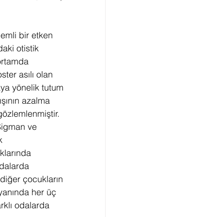
emli bir etken 
ki otistik 
ortamda 
ster asılı olan 
a yönelik tutum 
ışının azalma 
gözlemlenmiştir. 
Sigman ve 
k 
klarında 
dalarda 
diğer çocukların 
 yanında her üç 
rklı odalarda 