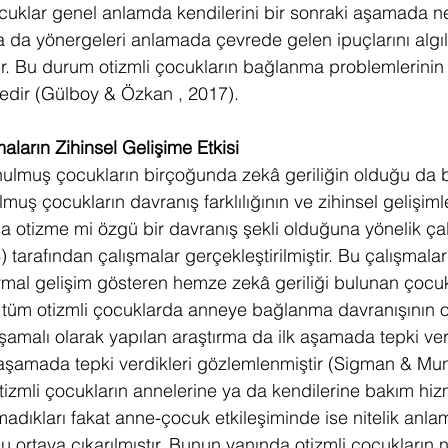
ocuklar genel anlamda kendilerini bir sonraki aşamada ne
 da yönergeleri anlamada çevrede gelen ipuçlarını alg
r. Bu durum otizmli çocukların bağlanma problemlerinin
edir (Gülboy & Özkan , 2017).
ların Zihinsel Gelişime Etkisi
nulmuş çocukların birçoğunda zekâ geriliğin olduğu da bi
muş çocukların davranış farklılığının ve zihinsel gelişiml
sa otizme mi özgü bir davranış şekli olduğuna yönelik ç
 tarafından çalışmalar gerçekleştirilmiştir. Bu çalışmalar
mal gelişim gösteren hemze zekâ geriliği bulunan çocuk
ve tüm otizmli çocuklarda anneye bağlanma davranışının or
aşamalı olarak yapılan araştırma da ilk aşamada tepki ve
 aşamada tepki verdikleri gözlemlenmiştir (Sigman & Mun
 otizmli çocukların annelerine ya da kendilerine bakım hiz
lmadıkları fakat anne-çocuk etkileşiminde ise nitelik anla
uğu ortaya çıkarılmıştır. Bunun yanında otizmli çocukların n