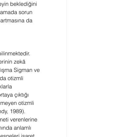
yin beklediğini 
ılamada sorun 
 artmasına da 
linmektedir. 
erinin zekâ 
alışma Sigman ve 
da otizmli 
larla 
taya çıktığı 
rmeyen otizmli 
dy, 1989). 
meti verenlerine 
mında anlamlı 
esneleri işaret 