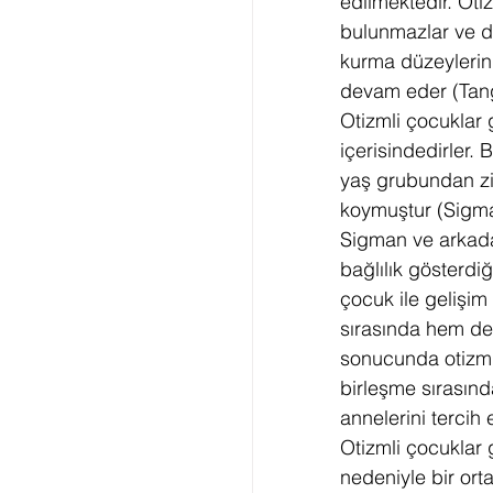
edilmektedir. Oti
bulunmazlar ve duy
kurma düzeylerin
devam eder (Tan
Otizmli çocuklar
içerisindedirler.
yaş grubundan ziy
koymuştur (Sigm
Sigman ve arkadaş
bağlılık gösterdiğ
çocuk ile gelişi
sırasında hem de
sonucunda otizml
birleşme sırasınd
annelerini tercih e
Otizmli çocuklar 
nedeniyle bir ort