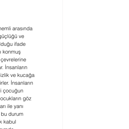
nemli arasında 
güçlüğü ve 
olduğu ifade 
sı konmuş 
çevrelerine 
r. İnsanların 
sizlik ve kucağa 
rler. İnsanların 
eri çocuğun 
çocukların göz 
rı ile yanı 
e bu durum 
k kabul 