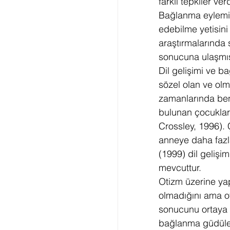
farklı tepkiler verd
Bağlanma eylemini
edebilme yetisin
araştırmalarında 
sonucuna ulaşmış
Dil gelişimi ve b
sözel olan ve olma
zamanlarında benz
bulunan çocuklard
Crossley, 1996). 
anneye daha fazl
(1999) dil gelişi
mevcuttur. 
Otizm üzerine yap
olmadığını ama oti
sonucunu ortaya ç
bağlanma güdüler