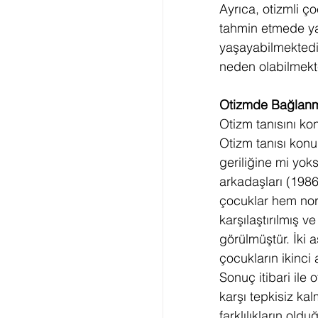
Ayrıca, otizmli ç
tahmin etmede ya
yaşayabilmektedi
neden olabilmekt
Otizmde Bağlanma
Otizm tanısını ko
Otizm tanısı konul
geriliğine mi yok
arkadaşları (1986)
çocuklar hem nor
karşılaştırılmış 
görülmüştür. İki 
çocukların ikinci
Sonuç itibari ile
karşı tepkisiz ka
farklılıkların old