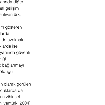
arında diğer 
al gelişim 
hlivantürk, 
şim gösteren 
larda 
imde azalmalar 
larda ise 
yanında güvenli 
iği 
z bağlanmayı 
 olduğu 
n olarak görülen 
çocuklarda da 
un zihinsel 
hlivantürk, 2004).