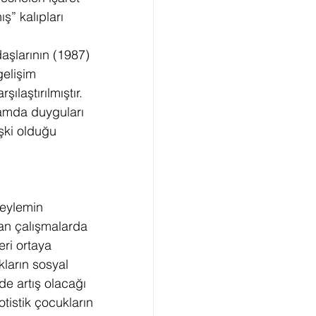
” kalıpları 
şlarının (1987) 
gelişim 
aştırılmıştır. 
amda duyguları 
şki olduğu 
 eylemin 
an çalışmalarda 
eri ortaya 
ların sosyal 
e artış olacağı 
tistik çocukların 