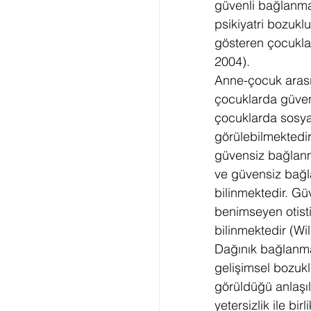
güvenli bağlanma 
psikiyatri bozukl
gösteren çocuklar
2004).
Anne-çocuk arasınd
çocuklarda güven
çocuklarda sosyal
görülebilmektedi
güvensiz bağlanm
ve güvensiz bağla
bilinmektedir. G
benimseyen otisti
bilinmektedir (Wi
Dağınık bağlanman
gelişimsel bozuklu
görüldüğü anlaşıl
yetersizlik ile bi