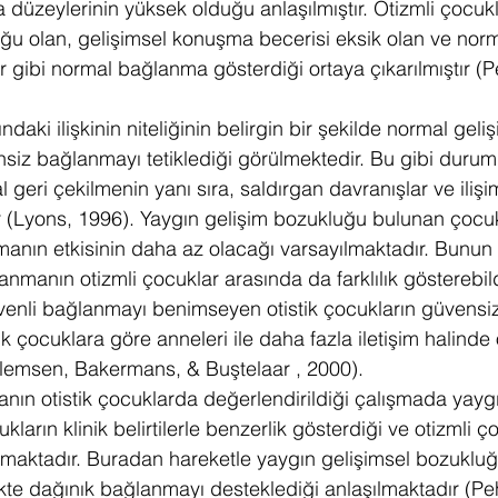
düzeylerinin yüksek olduğu anlaşılmıştır. Otizmli çocukl
uğu olan, gelişimsel konuşma becerisi eksik olan ve norm
 gibi normal bağlanma gösterdiği ortaya çıkarılmıştır (Pe
aki ilişkinin niteliğinin belirgin bir şekilde normal geli
siz bağlanmayı tetiklediği görülmektedir. Bu gibi durum
 geri çekilmenin yanı sıra, saldırgan davranışlar ve iliş
r (Lyons, 1996). Yaygın gelişim bozukluğu bulunan çocuk
anın etkisinin daha az olacağı varsayılmaktadır. Bunun 
nmanın otizmli çocuklar arasında da farklılık gösterebild
üvenli bağlanmayı benimseyen otistik çocukların güvensi
k çocuklara göre anneleri ile daha fazla iletişim halinde
llemsen, Bakermans, & Buştelaar , 2000).
ın otistik çocuklarda değerlendirildiği çalışmada yaygı
kların klinik belirtilerle benzerlik gösterdiği ve otizmli 
maktadır. Buradan hareketle yaygın gelişimsel bozukluğ
rlikte dağınık bağlanmayı desteklediği anlaşılmaktadır (Pe