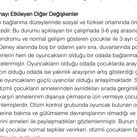
yı Etkileyen Diğer Değişkenler
n bağlanma düzeylerinde sosyal ve fiziksel ortamında ön
dir. Bu durumu açıklayan bir çalışmada 3-6 yaş arasında
ndromu ve normal gelişim gösteren çocuklar ile 3 ayrı 
r. Deney alanında boş bir odanın yanı sıra, duvarlarında po
rlerin hem de oyuncakların olduğu bir odada bağlanmay
celenmiştir. Oyuncakların olduğu odada çocuklarda aray
ın olduğu odada ise yakınlık arayışının artış gösterdiği 
 oyuncakların güçlü uyarıcılar olduğu anlaşılmaktadır. 
izmli çocukların annelerinden ayrıldıkları sırada gerginli
karşın annelerinim dışarıya çıkmasına izin vermeye çocu
emlemişlerdir. Otizm kontrol grubunda oyuncak bulunan o
erine bakma ve gülümseme davranışlarının olmadığı ve 
ini anneleri ile paylaşmadıkları gözlemlenmiştir. Bunun
 çocuklar normal tepkiler verirken, otizmli çocukların fa