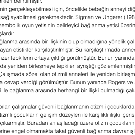
ikleri belirtilmiştir.
n gerçekleşebilmesi için, öncelikle bebeğin anneyi diğer
i sağlayabilmesi gerekmektedir. Sigman ve Ungerer (198
sembolik oyun yetisinin belirleyici bağlanma yetisi üzerin
lardır.
ağlanma arasında bir ilişkinin olup olmadığına yönelik ça
yan otistikler karşılaştırılmıştır. Bu karşılaştırmada ann
er tepkilerin ortaya çıktığı görülmüştür. Bunun yanında
a yeniden birleşmeye tepkileri ayrıştığı gözlemlenmişti
Çalışmada sözel olan otizmli anneleri ile yeniden birleşm
a cevap verdiği görülmüştür. Bunun yanında Rogers ve a
mi ile bağlanma arasında herhangi bir ilişki bulmadığı ça
ılan çalışmalar güvenli bağlanmanın otizmli çocuklarda 
zmli çocukların gelişim düzeyleri ile karşılıklı ilişki içer
ıkarmıştır. Buradan anlaşılacağı üzere otizm çocukların
ine engel olmamakta fakat güvenli bağlanma davranışla