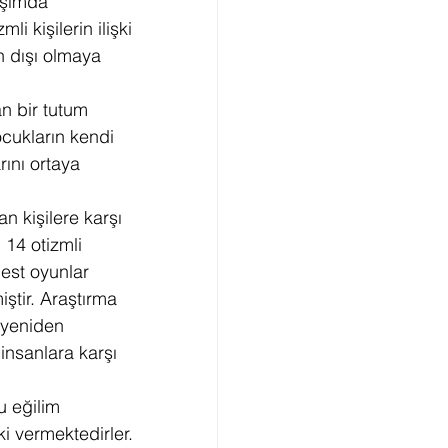
aşımda 
 kişilerin ilişki 
 dışı olmaya 
n bir tutum 
ocukların kendi 
ını ortaya 
n kişilere karşı 
 14 otizmli 
est oyunlar 
tir. Araştırma 
 yeniden 
insanlara karşı 
u eğilim 
i vermektedirler. 