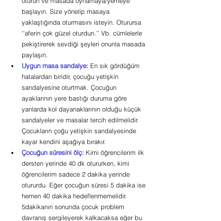
oturun ve masada oynamaya/yemeye 
başlayın. Size yönelip masaya 
yaklaştığında oturmasını isteyin. Oturursa 
‘’aferin çok güzel oturdun.’’ Vb. cümlelerle 
pekiştirerek sevdiği şeyleri onunla masada 
paylaşın.
Uygun masa sandalye:
 En sık gördüğüm 
hatalardan biridir, çocuğu yetişkin 
sandalyesine oturtmak. Çocuğun 
ayaklarının yere bastığı duruma göre 
yanlarda kol dayanaklarının olduğu küçük 
sandalyeler ve masalar tercih edilmelidir. 
Çocukların çoğu yetişkin sandalyesinde 
kayar kendini aşağıya bırakır.
Çocuğun süresini ölç:
 Kimi öğrencilerim ilk 
dersten yerinde 40 dk otururken, kimi 
öğrencilerim sadece 2 dakika yerinde 
otururdu. Eğer çocuğun süresi 5 dakika ise 
hemen 40 dakika hedeflenmemelidir. 
5dakikanın sonunda çocuk problem 
davranış sergileyerek kalkacaksa eğer bu 