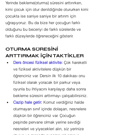
Yerinde bekleme(oturma) süresini arttırırken, 
kimi çocuk için otur denildiğinde otururken kimi 
çocukta ise saniye saniye bir artırım için 
uğraşıyoruz. Bu da bize her çocuğun farklı 
olduğunu bu beceriyi de farklı sürelerde ve 
farklı düzeylerde öğreneceğini gösterir.
OTURMA SÜRESİNİ 
ARTTIRMAK İÇİN TAKTİKLER
Ders öncesi fiziksel aktivite:
 Çok hareketli 
ve fiziksel aktivitelere düşkün bir 
öğrenciniz var. Dersin ilk 10 dakikası onu 
fiziksel olarak yoracak bir parkur veya 
oyunla bu ihtiyacını karşılayıp daha sonra 
bekleme süresini arttırmayı çalışabilirsiniz.
Cazip hale getir: 
Komut verdiğiniz halde 
oturmayan sınıf içinde dolaşan, nesnelere 
düşkün bir öğrenciniz var. Çocuğun 
peşinde pervane olmak yerine sevdiği 
nesneleri ve yiyecekleri alın, siz yerinize 