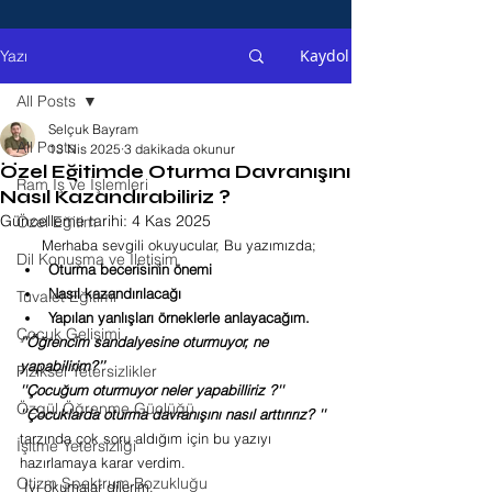
Kaydol
Yazı
All Posts
Selçuk Bayram
All Posts
13 Nis 2025
3 dakikada okunur
Özel Eğitimde Oturma Davranışını
Ram İş ve İşlemleri
Nasıl Kazandırabiliriz ?
Güncelleme tarihi:
4 Kas 2025
Özel Eğitim
     Merhaba sevgili okuyucular, Bu yazımızda;
Dil Konuşma ve İletişim
Oturma becerisinin önemi 
Nasıl kazandırılacağı 
Tuvalet Eğitimi
Yapılan yanlışları örneklerle anlayacağım.
Çocuk Gelişimi
''Öğrencim sandalyesine oturmuyor, ne 
yapabilirim?’’ 
Fiziksel Yetersizlikler
''Çocuğum oturmuyor neler yapabilliriz ?''
Özgül Öğrenme Güçlüğü
''Çocuklarda oturma davranışını nasıl arttırırız? ''
tarzında çok soru aldığım için bu yazıyı 
İşitme Yetersizliği
hazırlamaya karar verdim.
Otizm Spektrum Bozukluğu
 İyi okumalar dilerim.