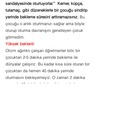
sandalyesinde oturtuyorlar.’’  Kemer, kopça, 
tutamaç, gibi düzeneklerle bir çocuğu sindirip 
yerinde bekleme süresini arttıramazsınız.
 Bu 
çocuğu o anlık oturtmanızı sağlar ama böyle 
oturup oturma davranışını genelleyen çocuk 
görmedim.
Yüksek beklenti
Otizm ağırlıklı çalışan öğretmenler bilir, bir 
çocuktan 2-5 dakika yerinde bekleme ile 
dünyalar çalışırız. Bu kadar kısa süre oturan bir 
çocuktan da hemen 40 dakika yerinde 
oturmasını bekleyemeyiz. O zaman 2 dakika 
masada 10 dakika halıda gibi geçişlerle 
çalışmak çocuğun stresini azaltacaktır.
Çok küçük yaşlarda beklemek.
Tartışmaya kapalı bir konudur benim için. 
Hangi 
 3yaş altı çocuk masada oturuyor da biz 
otizmli, down sendromlu bu yaş çocuklardan 
bunu bekliyoruz ? 
İnatlaşmak