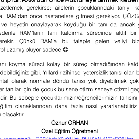
 İptali: RAM'dan Önce Hastaneye Gitmek Neden 
etlemek gerekirse; ailelerin çocuklarındaki tanıyı ka
sa RAM’dan önce hastanelere gitmesi gerekiyor. ÇÖZGE
 ve heyetin onaylayarak koyduğu bir tanı da ancak yi
nedenle RAM’ların tanı kaldırma sürecinde aktif bir
rekir. Çünkü RAM’a bu taleple gelen veliyi biz
 yol uzamış oluyor sadece 😊
 tanı koyma süreci kolay bir süreç olmadığından kaldı
bildiğiniz gibi. Yıllardır zihinsel yetersizlik tanısı olan b
tal olarak normale döndü tanısı yok diyebilmek çok 
ğer tanılar için de çocuk bu sene otizm seneye otizmi geç
ir. Bu sebeple çocuklarımızın/öğrencilerimizin tanısını 
ğitim olanaklarından daha fazla nasıl yararlanabilir
 olacaktır.
Öznur ORHAN
Özel Eğitim Öğretmeni