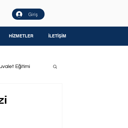
Giriş
HİZMETLER
İLETİŞİM
uvalet Eğitimi
me Yetersizliği
zi