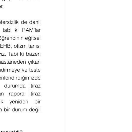
r.
ersizlik de dahil 
 tabi ki RAM'lar 
öğrencinin eğitsel 
HB, otizm tanısı 
ız. Tabi ki bazen 
hastaneden çıkan 
dirmeye ve teste 
nlendirdiğimizde 
 durumda itiraz 
n rapora itiraz 
ek yeniden bir 
n bir durum değil 