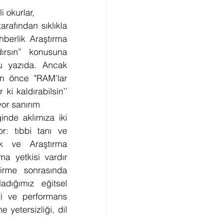
 okurlar,
rafından sıklıkla 
berlik Araştırma 
ırsın” konusuna 
u yazıda. Ancak 
n önce "RAM'lar 
 ki kaldırabilsin’’ 
or sanırım
inde aklımıza iki 
r: tıbbi tanı ve 
ik ve Araştırma 
ma yetkisi vardır 
irme sonrasında 
dığımız eğitsel 
i ve performans 
yetersizliği, dil 