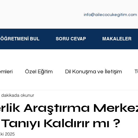
info@ailecocukegitim.com
M ÖĞRETMENİ BUL
SORU CEVAP
MAKALELER
emleri
Özel Eğitim
Dil Konuşma ve İletişim
T
 dakikada okunur
iksel Yetersizlikler
Özgül Öğrenme Güçlüğü
İşit
lik Araştırma Merke
Tanıyı Kaldırır mı ?
kluğu
Özel Eğitim Öğretmenleri
Eki 2025