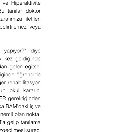
e Hiperaktivite 
 tanılar doktor 
afımıza iletilen 
elirtilemez veya 
yapıyor?” diye 
k kez geldiğinde 
an gelen eğitsel 
değerlendirme formundaki bilgiler doğrultusunda kurulda değerlendirildiğinde öğrencide 
ğer rehabilitasyon 
p okul kararını 
ER gerektiğinden 
a RAM’daki iş ve 
nemli olan nokta, 
’a gelip tanılama 
zgeçilmesi süreci 