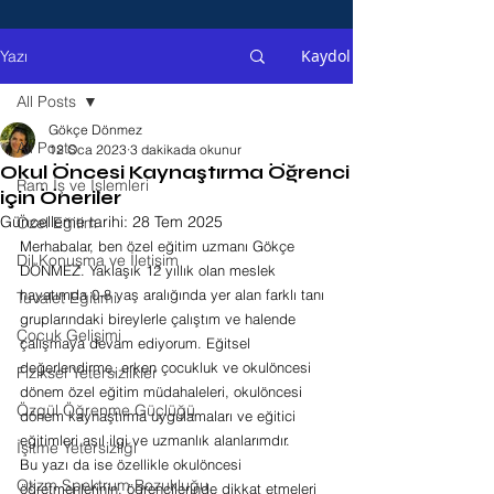
Kaydol
Yazı
All Posts
Gökçe Dönmez
All Posts
12 Oca 2023
3 dakikada okunur
Okul Öncesi Kaynaştırma Öğrenci
Ram İş ve İşlemleri
için Öneriler
Güncelleme tarihi:
28 Tem 2025
Özel Eğitim
Merhabalar, ben özel eğitim uzmanı Gökçe 
Dil Konuşma ve İletişim
DÖNMEZ. Yaklaşık 12 yıllık olan meslek 
hayatımda 0-8 yaş aralığında yer alan farklı tanı 
Tuvalet Eğitimi
gruplarındaki bireylerle çalıştım ve halende 
Çocuk Gelişimi
çalışmaya devam ediyorum. Eğitsel 
değerlendirme, erken çocukluk ve okulöncesi 
Fiziksel Yetersizlikler
dönem özel eğitim müdahaleleri, okulöncesi 
Özgül Öğrenme Güçlüğü
dönem kaynaştırma uygulamaları ve eğitici 
eğitimleri asıl ilgi ve uzmanlık alanlarımdır.
İşitme Yetersizliği
Bu yazı da ise özellikle okulöncesi 
Otizm Spektrum Bozukluğu
öğretmenlerinin, öğrencilerinde dikkat etmeleri 