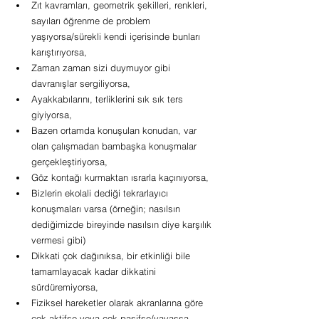
Zıt kavramları, geometrik şekilleri, renkleri, 
sayıları öğrenme de problem 
yaşıyorsa/sürekli kendi içerisinde bunları 
karıştırıyorsa,
Zaman zaman sizi duymuyor gibi 
davranışlar sergiliyorsa,
Ayakkabılarını, terliklerini sık sık ters 
giyiyorsa,
Bazen ortamda konuşulan konudan, var 
olan çalışmadan bambaşka konuşmalar 
gerçekleştiriyorsa,
Göz kontağı kurmaktan ısrarla kaçınıyorsa,
Bizlerin ekolali dediği tekrarlayıcı 
konuşmaları varsa (örneğin; nasılsın 
dediğimizde bireyinde nasılsın diye karşılık 
vermesi gibi)
Dikkati çok dağınıksa, bir etkinliği bile 
tamamlayacak kadar dikkatini 
sürdüremiyorsa,
Fiziksel hareketler olarak akranlarına göre 
çok aktifse veya çok pasifse/yavaşsa,