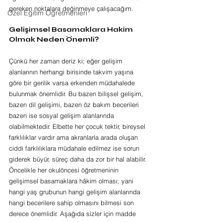
gereken noktalara değinmeye çalışacağım. 
Özel Eğitim Öğretmenleri
Gelişimsel Basamaklara Hakim 
Olmak Neden Önemli?
Çünkü her zaman deriz ki; eğer gelişim 
alanlarının herhangi birisinde takvim yaşına 
göre bir gerilik varsa erkenden müdahalede 
bulunmak önemlidir. Bu bazen bilişsel gelişim, 
bazen dil gelişimi, bazen öz bakım becerileri 
bazen ise sosyal gelişim alanlarında 
olabilmektedir. Elbette her çocuk tektir, bireysel 
farklılıklar vardır ama akranlarla arada oluşan 
ciddi farklılıklara müdahale edilmez ise sorun 
giderek büyür, süreç daha da zor bir hal alabilir.
Öncelikle her okulöncesi öğretmeninin 
gelişimsel basamaklara hâkim olması; yani 
hangi yaş grubunun hangi gelişim alanlarında 
hangi becerilere sahip olmasını bilmesi son 
derece önemlidir. Aşağıda sizler için madde 