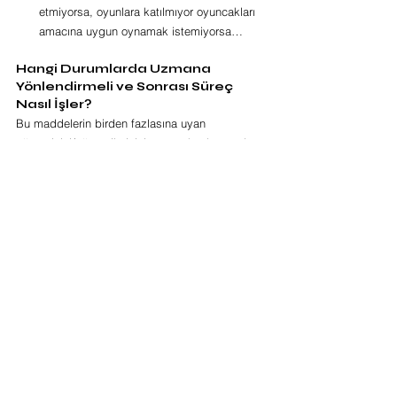
etmiyorsa, oyunlara katılmıyor oyuncakları 
amacına uygun oynamak istemiyorsa…
Hangi Durumlarda Uzmana 
Yönlendirmeli ve Sonrası Süreç 
Nasıl İşler?
Bu maddelerin birden fazlasına uyan 
öğrencinizi/öğrencilerinizi zaman kaybetmeden 
mutlaka bir çocuk ve genç 
psikiyatristine yönlendirmenizde fayda olacaktır. 
Bireyin yapılan klinik müdahalesi sonrasında 
ihtiyacı olan çalışma alanı özel eğitim, dil ve 
konuşma terapisi, duyu bütünleme terapisi, 
ergoterapi, hareket ve spor eğitimi alanlarından 
hangisi ise uzman hekimin değerlendirmesi ile 
belirlenmektedir.