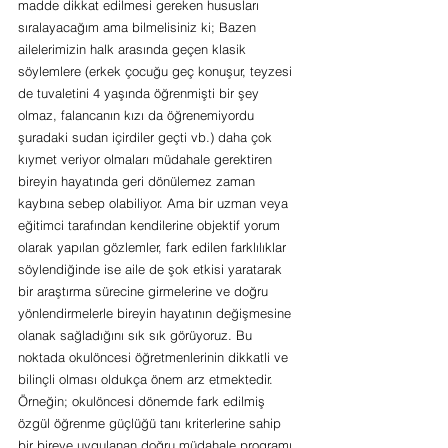
madde dikkat edilmesi gereken hususları 
sıralayacağım ama bilmelisiniz ki; Bazen 
ailelerimizin halk arasında geçen klasik 
söylemlere (erkek çocuğu geç konuşur, teyzesi 
de tuvaletini 4 yaşında öğrenmişti bir şey 
olmaz, falancanın kızı da öğrenemiyordu 
şuradaki sudan içirdiler geçti vb.) daha çok 
kıymet veriyor olmaları müdahale gerektiren 
bireyin hayatında geri dönülemez zaman 
kaybına sebep olabiliyor. Ama bir uzman veya 
eğitimci tarafından kendilerine objektif yorum 
olarak yapılan gözlemler, fark edilen farklılıklar 
söylendiğinde ise aile de şok etkisi yaratarak 
bir araştırma sürecine girmelerine ve doğru 
yönlendirmelerle bireyin hayatının değişmesine 
olanak sağladığını sık sık görüyoruz. Bu 
noktada okulöncesi öğretmenlerinin dikkatli ve 
bilinçli olması oldukça önem arz etmektedir. 
Örneğin; okulöncesi dönemde fark edilmiş 
özgül öğrenme güçlüğü tanı kriterlerine sahip 
bir bireye uygulanan doğru müdahale programı 