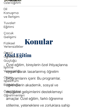
Özel Eğitim
Dil
Konuşma
ve İletişim
Tuvalet
Eğitimi
Çocuk
Gelişimi
Konular
Fiziksel
Yetersizlikler
Özgül
Özel Eğitim
Öğrenme
Güçlüğü
Özel eğitim, bireylerin özel ihtiyaçlarına
İşitme
uygun olarak tasarlanmış öğretim
Yetersizliği
Otizm
programlarını içerir. Bu programlar,
Spektrum
öğrencilerin akademik, sosyal ve
Bozukluğu
duygusal gelişimlerini desteklemeyi
Özel Eğitim
Öğretmenleri
amaçlar. Özel eğitim, farklı öğrenme
stillerine, yeteneklere ve zorluklara sahip