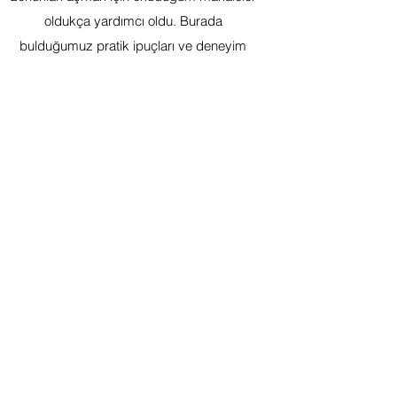
oldukça yardımcı oldu. Burada
bulduğumuz pratik ipuçları ve deneyim
paylaşımları, kızımızın iletişim becerilerini
desteklemede bize büyük yardımcı oldu.''
Volkan Topçu
''Kardeşimin özel eğitim ihtiyaçlarını
karşılamak için doğru kaynağı bulmamıza
yardımcı olan bu siteye minnettarız.
Buradaki detaylı içerikler ve kişisel
deneyimler, kardeşimizin eğitimine daha
etkili bir şekilde odaklanmamızı sağladı.''