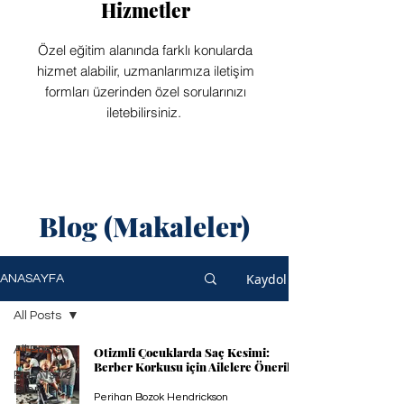
Hizmetler
Özel eğitim alanında farklı konularda
hizmet alabilir, uzmanlarımıza iletişim
formları üzerinden özel sorularınızı
iletebilirsiniz.
Blog (Makaleler)
Kaydol
ANASAYFA
All Posts
All Posts
Otizmli Çocuklarda Saç Kesimi:
Berber Korkusu için Ailelere Öneriler
Ram İş ve
İşlemleri
Perihan Bozok Hendrickson