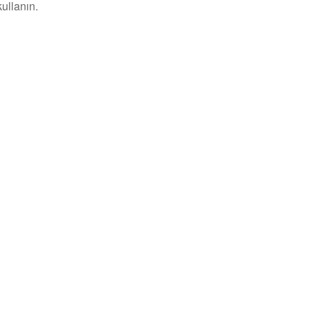
ullanın.
Kişisel Verilerin Korunması