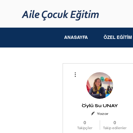
ANASAYFA
ÖZEL EĞİTİ
Diğer Eylemler
Öylü Su UNAY
Yazar
0
0
Takipçiler
Takip edilenler