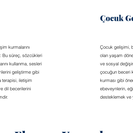
Çocuk Ge
işim kurmalarını
Çocuk gelişimi, 
. Bu süreç, sözcükleri
olan yaşam dönem
arını kullanma, sesleri
ve sosyal değişim
lerini geliştirme gibi
çocuğun beceri ka
 terapisi, iletişim
kurması gibi önem
 dil becerilerini
ebeveynlerin, eği
mdir.
desteklemek ve yö