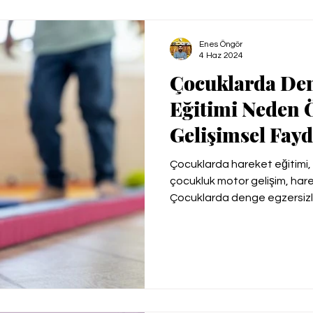
Spektrum Bozukluğu
Özel Eğitim Öğretmenleri
Enes Öngör
4 Haz 2024
Çocuklarda Den
Eğitimi Neden 
Gelişimsel Fayd
Çocuklarda hareket eğitimi, 
çocukluk motor gelişim, hare
Çocuklarda denge egzersizler
Çocuklarda denge sorunları,
vestibüler sistem eğitimi, ha
ve bilişsel gelişim, Çocuklar
aktiviteleri, denge bisikleti 