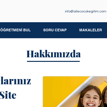
info@ailecocukegitim.com
M ÖĞRETMENİ BUL
SORU CEVAP
MAKALELER
Hakkımızda
larınız
Site