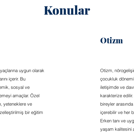
Konular
Otizm
tiyaçlarına uygun olarak
Otizm, nörogelişi
ını içerir. Bu
çocukluk dönemin
emik, sosyal ve
iletişimde ve davr
lemeyi amaçlar. Özel
karakterize edili
ne, yeteneklere ve
bireyler arasınd
zelleştirilmiş bir eğitim
içerebilir ve her bi
Erken tanı ve uygu
yaşam kalitesini