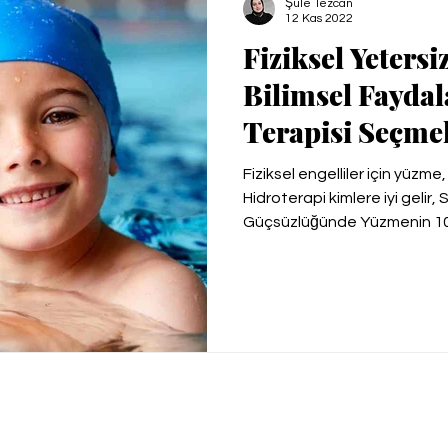
Şule Tezcan
12 Kas 2022
Fiziksel Yeters
Bilimsel Faydal
Terapisi Seçmel
Fiziksel engelliler için yüzme,
Hidroterapi kimlere iyi gelir,
Güçsüzlüğünde Yüzmenin 10 
tedavisi, İnme sonrası yüzme
egzersizler, Yüzme spastisite
Hidroterapi Nedir, Aquaterapi
Su ile tedavi yöntemleri, Yüz
Bozukluğunda Yüzme Etkili 