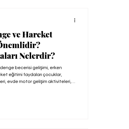
ge ve Hareket
Önemlidir?
aları Nelerdir?
denge becerisi gelişimi, erken
ket eğitimi faydaları çocuklar,
i, evde motor gelişim aktiviteleri,
 denge bozukluğu egzersizleri,
reket eğitimi terapi, Motor beceriler
da denge oyunları, hareket eğitimi
faydaları hareket eğitimi.