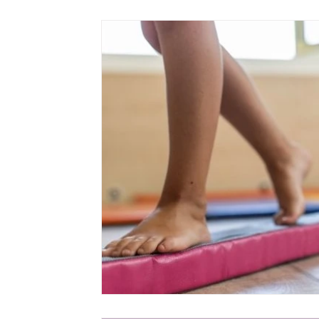
Özgül Öğrenme Güçlüğü
İşitme Yetersizliği
Otizm 